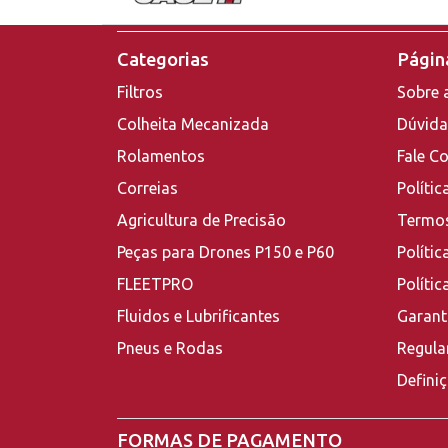
Categorias
Página
Filtros
Sobre 
Colheita Mecanizada
Dúvida
Rolamentos
Fale C
Correias
Polític
Agricultura de Precisão
Termos
Peças para Drones P150 e P60
Polític
FLEETPRO
Políti
Fluidos e Lubrificantes
Garant
Pneus e Rodas
Regula
Defini
FORMAS DE PAGAMENTO