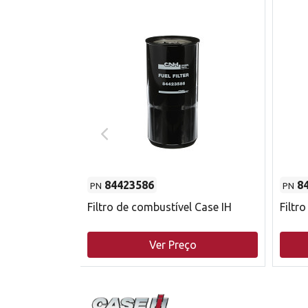
84423586
8
PN
PN
do motor
Filtro de combustível Case IH
Filtr
o
Ver Preço