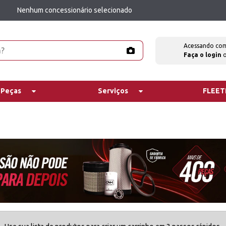
Nenhum concessionário selecionado
Acessando co
Faça o login
 Peças
Serviços
FLEE