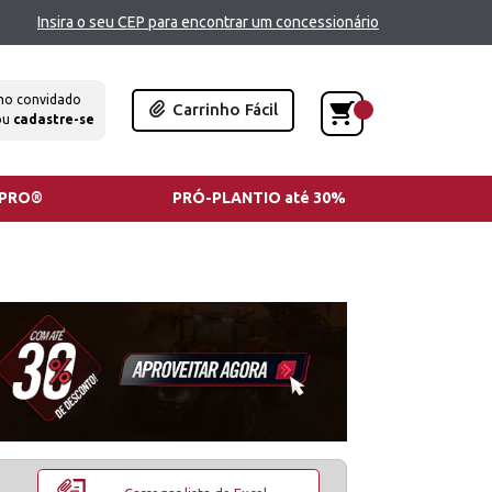
Insira o seu CEP para encontrar um concessionário
mo convidado
Carrinho Fácil
ou
cadastre-se
TPRO®
PRÓ-PLANTIO até 30%