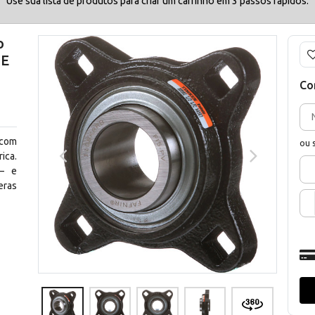
Use sua lista de produtos para criar um carrinho em 3 passos rápidos.
o
DE
Co
 com
ou 
ica.
— e
eras