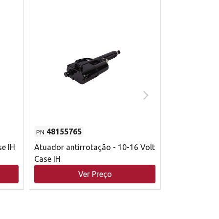
48155765
51529626
PN
PN
se IH
Atuador antirrotação - 10-16 Volt
Correia trape
Case IH
acionamento 
bruto - 2802
Ver Preço
V
Case IH