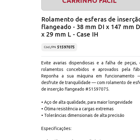
CARRINHO FÁCIL
Rolamento de esferas de inserçã
flangeado - 38 mm DI x 147 mm 
x 29 mm L - Case IH
51597075
Cód./PN
Evite avarias dispendiosas e a falha de peças,
rolamentos concebidos e aprovados pela fábr
Reponha a sua máquina em funcionamento 
desfrute de tranquilidade — com rolamento de esf
de inserção flangeado #51597075.
• Aço de alta qualidade, para maior longevidade
• Ótima resistência a cargas extremas
• Tolerâncias dimensionais de alta precisão
Especificações: