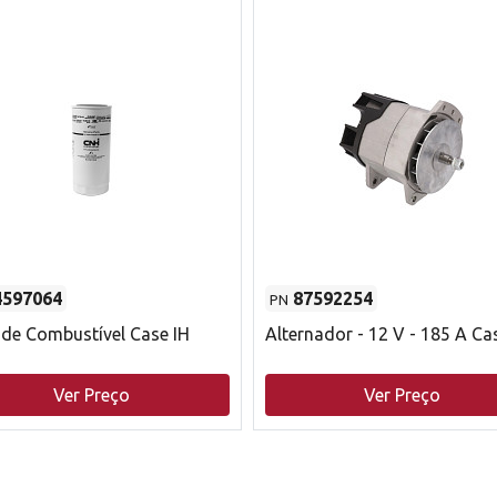
4597064
87592254
PN
o de Combustível Case IH
Alternador - 12 V - 185 A Ca
Ver Preço
Ver Preço