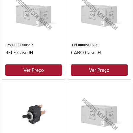
PN
0000908517
PN
0000908595
RELÉ Case IH
CABO Case IH
Ver Preço
Ver Preço