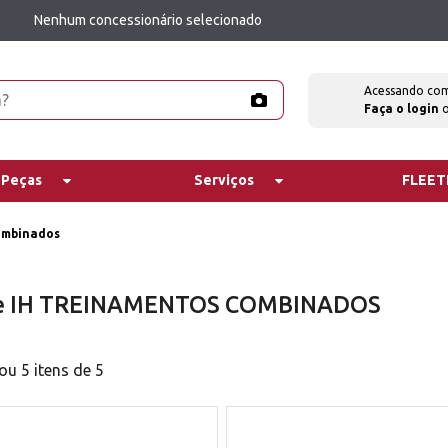
Nenhum concessionário selecionado
Acessando co
Faça o login
 Peças
Serviços
FLEE
ombinados
e IH TREINAMENTOS COMBINADOS
u 5 itens de 5