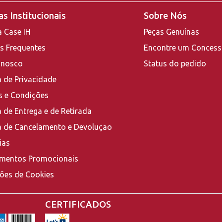
s Institucionais
Sobre Nós
a Case IH
Peças Genuínas
s Frequentes
Encontre um Concess
onosco
Status do pedido
a de Privacidade
 e Condições
a de Entrega e de Retirada
ca de Cancelamento e Devoluçao
ias
mentos Promocionais
ções de Cookies
CERTIFICADOS