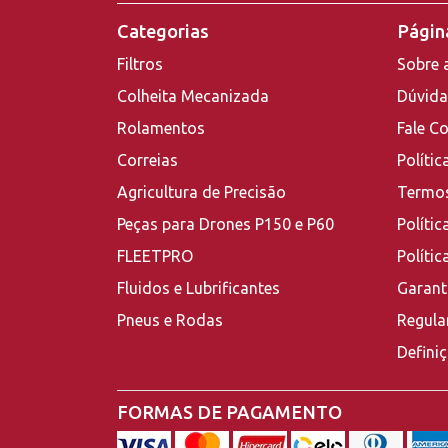
Categorias
Página
Filtros
Sobre 
Colheita Mecanizada
Dúvida
Rolamentos
Fale C
Correias
Polític
Agricultura de Precisão
Termos
Peças para Drones P150 e P60
Polític
FLEETPRO
Políti
Fluidos e Lubrificantes
Garant
Pneus e Rodas
Regula
Defini
FORMAS DE PAGAMENTO