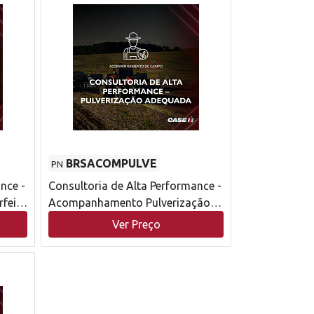
BRSACOMPULVE
PN
nce -
Consultoria de Alta Performance -
feito
Acompanhamento Pulverização
Adequada Case IH
Ver Preço