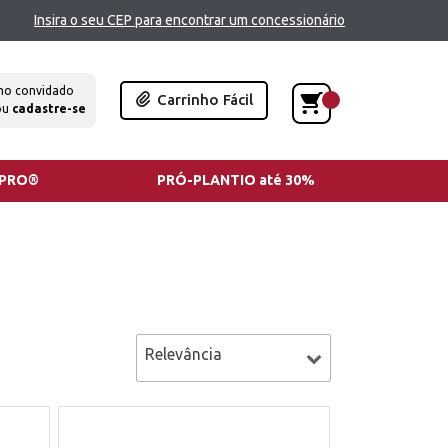
Insira o seu CEP para encontrar um concessionário
mo convidado
Carrinho Fácil
ou
cadastre-se
TPRO®
PRÓ-PLANTIO até 30%
Relevância