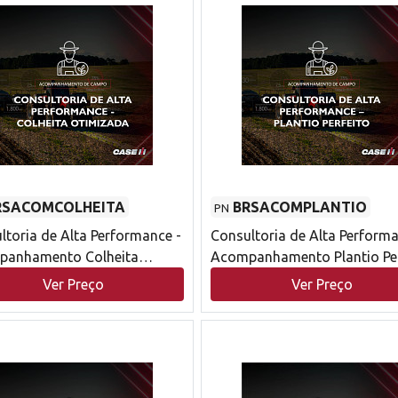
RSACOMCOLHEITA
BRSACOMPLANTIO
PN
ltoria de Alta Performance -
Consultoria de Alta Performa
panhamento Colheita
Acompanhamento Plantio Per
zada Case IH
Case IH
Ver Preço
Ver Preço