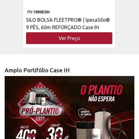
PN
1890DSH
SILO BOLSA FLEETPRO® | IpesaSilo®
9 PÉS, 60m REFORÇADO Case IH
Ver Preço
Amplo Portifólio Case IH