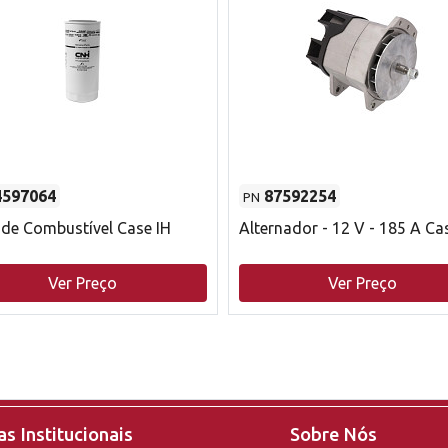
4597064
87592254
PN
o de Combustível Case IH
Alternador - 12 V - 185 A Ca
Ver Preço
Ver Preço
s Institucionais
Sobre Nós