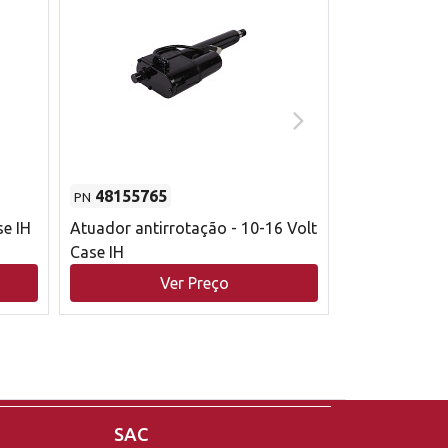
48155765
51529626
PN
PN
se IH
Atuador antirrotação - 10-16 Volt
Correia trape
Case IH
acionamento 
bruto - 2802
Ver Preço
V
Case IH
SAC