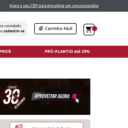
Insira o seu CEP para encontrar um concessionário
mo convidado
Carrinho Fácil
ou
cadastre-se
TPRO®
PRÓ-PLANTIO até 30%