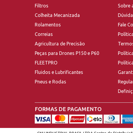
Filtros
Sobre 
Colheita Mecanizada
Dúvida
Rolamentos
Fale C
Correias
Polític
Agricultura de Precisão
Termos
Peças para Drones P150 e P60
Polític
FLEETPRO
Políti
Fluidos e Lubrificantes
Garant
Pneus e Rodas
Regula
Defini
FORMAS DE PAGAMENTO