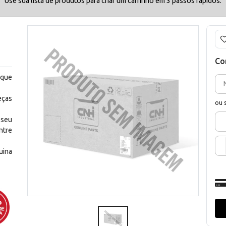
Use sua lista de produtos para criar um carrinho em 3 passos rápidos.
Co
 que
eças
ou 
 seu
ntre
uina