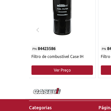
84423586
8
PN
PN
do motor
Filtro de combustível Case IH
Filtr
o
Ver Preço
Categorias
Página