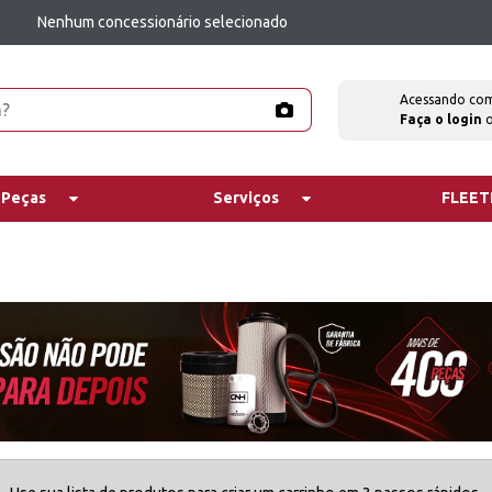
Nenhum concessionário selecionado
Acessando co
Faça o login
 Peças
Serviços
FLEE