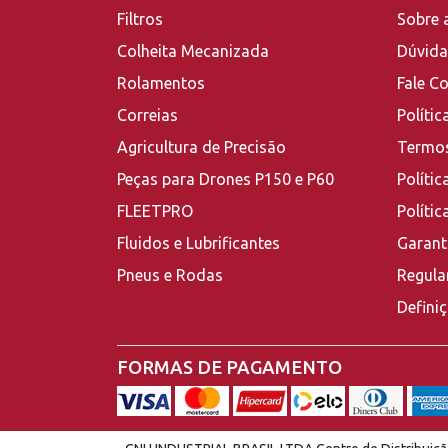
Filtros
Sobre 
Colheita Mecanizada
Dúvida
Rolamentos
Fale C
Correias
Polític
Agricultura de Precisão
Termos
Peças para Drones P150 e P60
Polític
FLEETPRO
Políti
Fluidos e Lubrificantes
Garant
Pneus e Rodas
Regula
Defini
FORMAS DE PAGAMENTO