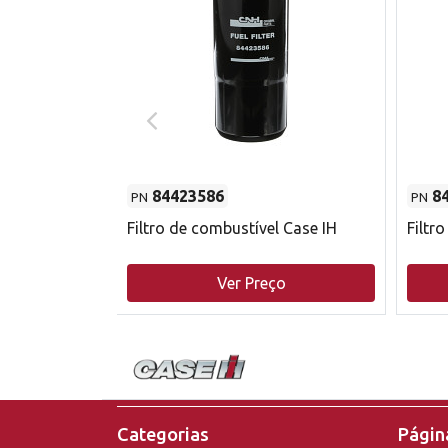
84423586
8
PN
PN
do motor
Filtro de combustível Case IH
Filtr
o
Ver Preço
Categorias
Página