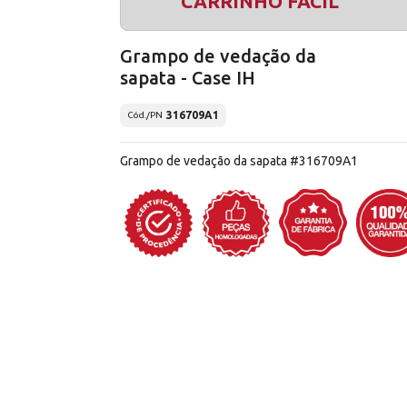
CARRINHO FÁCIL
Grampo de vedação da
sapata - Case IH
316709A1
Cód./PN
Grampo de vedação da sapata #316709A1