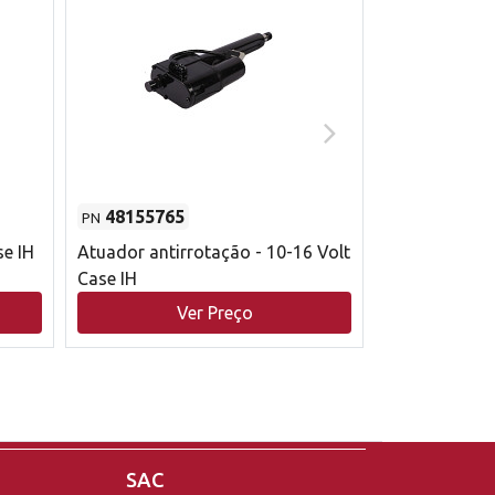
48155765
51529626
PN
PN
se IH
Atuador antirrotação - 10-16 Volt
Correia trape
Case IH
acionamento 
bruto - 2802
Ver Preço
V
Case IH
SAC