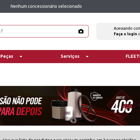
Nenhum concessionário selecionado
Acessando co
Faça o login
 Peças
Serviços
FLEE