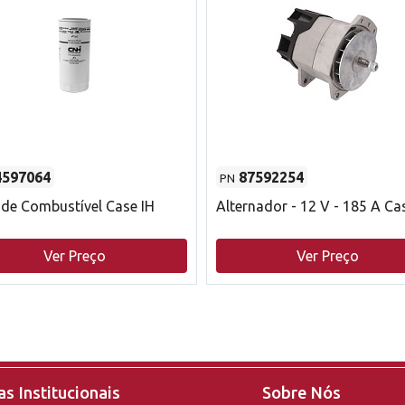
4597064
87592254
PN
o de Combustível Case IH
Alternador - 12 V - 185 A Ca
Ver Preço
Ver Preço
s Institucionais
Sobre Nós