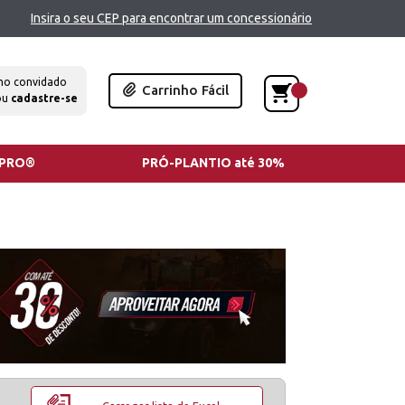
Insira o seu CEP para encontrar um concessionário
mo convidado
Carrinho Fácil
ou
cadastre-se
TPRO®
PRÓ-PLANTIO até 30%