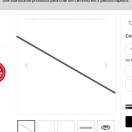
Use sua lista de produtos para criar um carrinho em 3 passos rápidos.
Co
ou 