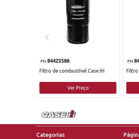
84423586
8
PN
PN
do motor
Filtro de combustível Case IH
Filtr
o
Ver Preço
Categorias
Página