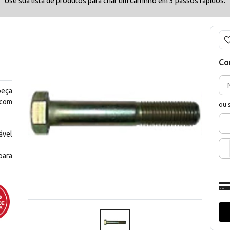
Use sua lista de produtos para criar um carrinho em 3 passos rápidos.
Co
beça
 com
ou 
ável
para