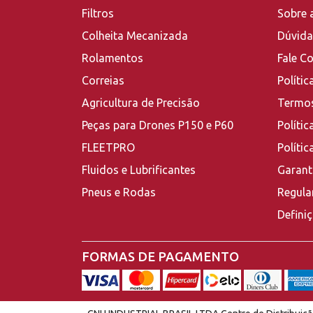
Filtros
Sobre 
Colheita Mecanizada
Dúvida
Rolamentos
Fale C
Correias
Polític
Agricultura de Precisão
Termos
Peças para Drones P150 e P60
Polític
FLEETPRO
Políti
Fluidos e Lubrificantes
Garant
Pneus e Rodas
Regula
Defini
FORMAS DE PAGAMENTO