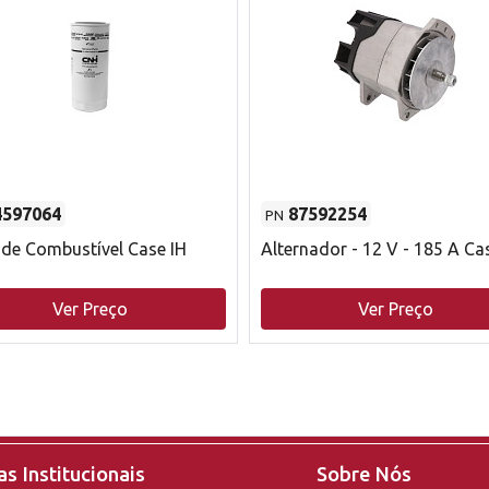
4597064
87592254
PN
o de Combustível Case IH
Alternador - 12 V - 185 A Ca
Ver Preço
Ver Preço
s Institucionais
Sobre Nós