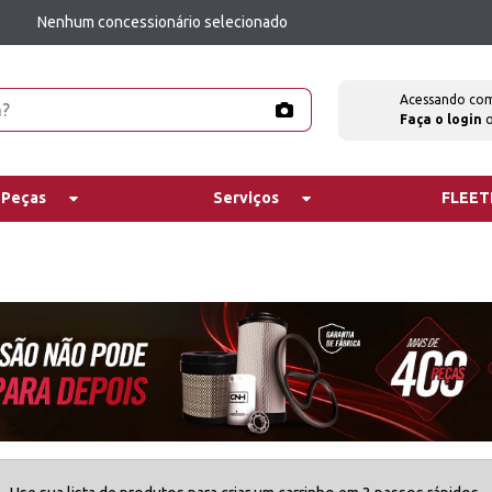
Nenhum concessionário selecionado
Acessando co
Faça o login
 Peças
Serviços
FLEE