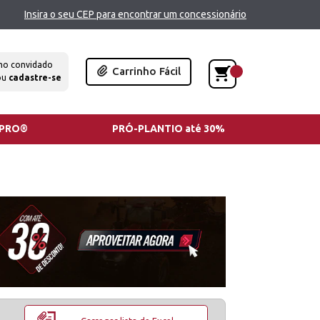
Insira o seu CEP para encontrar um concessionário
mo convidado
Carrinho Fácil
ou
cadastre-se
TPRO®
PRÓ-PLANTIO até 30%