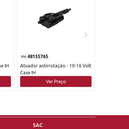
48155765
51529626
PN
PN
se IH
Atuador antirrotação - 10-16 Volt
Correia trape
Case IH
acionamento 
bruto - 2802
Ver Preço
V
Case IH
SAC