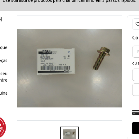
Use sua lista de produtos para criar um carrinho em 3 passos rápidos.
H
Co
 que
eças
ou 
 seu
ntre
uina