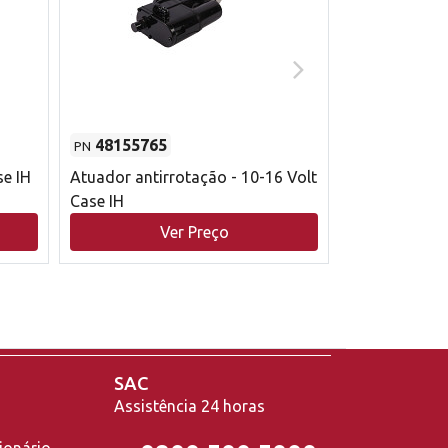
48155765
51529626
PN
PN
se IH
Atuador antirrotação - 10-16 Volt
Correia trape
Case IH
acionamento 
bruto - 2802
Ver Preço
V
Case IH
SAC
Assistência 24 horas
ionário