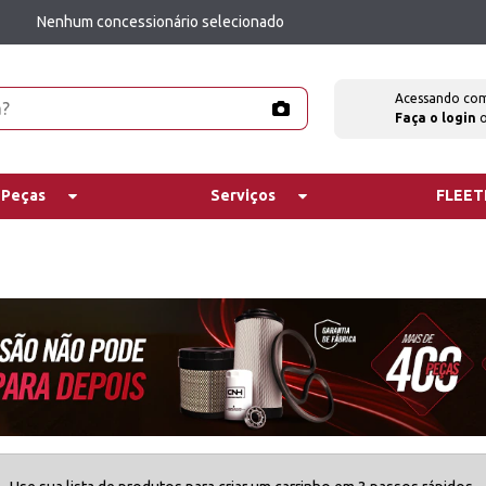
Nenhum concessionário selecionado
Acessando co
Faça o login
 Peças
Serviços
FLEE