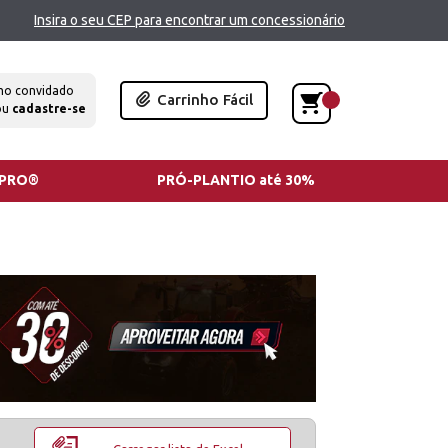
Insira o seu CEP para encontrar um concessionário
mo convidado
Carrinho Fácil
ou
cadastre-se
TPRO®
PRÓ-PLANTIO até 30%