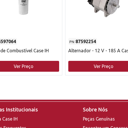
4597064
87592254
PN
o de Combustível Case IH
Alternador - 12 V - 185 A Ca
Ver Preço
Ver Preço
s Institucionais
Sobre Nós
a Case IH
Peças Genuínas
s Frequentes
Encontre um Concess