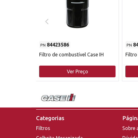
84423586
8
PN
PN
do motor
Filtro de combustível Case IH
Filtr
o
Ver Preço
Categorias
Página
Filtros
Sobre 
Colheita Mecanizada
Dúvida