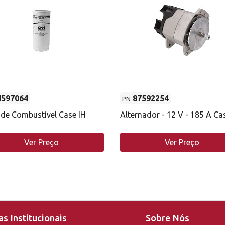
4597064
87592254
PN
o de Combustível Case IH
Alternador - 12 V - 185 A Ca
Ver Preço
Ver Preço
s Institucionais
Sobre Nós