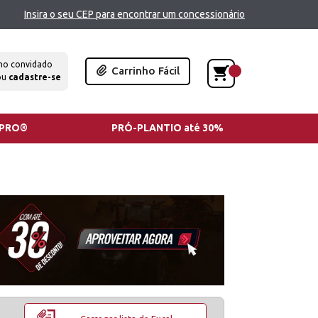
Insira o seu CEP para encontrar um concessionário
mo convidado
Carrinho Fácil
ou
cadastre-se
TPRO®
PRÓ-PLANTIO até 30%