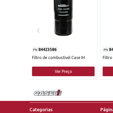
84423586
8
PN
PN
do motor
Filtro de combustível Case IH
Filtr
o
Ver Preço
Categorias
Página