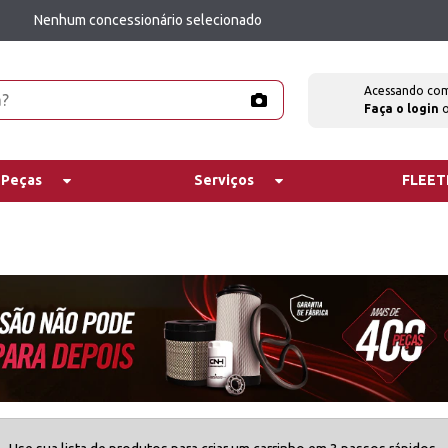
Nenhum concessionário selecionado
Acessando co
Faça o login
 Peças
Serviços
FLEE