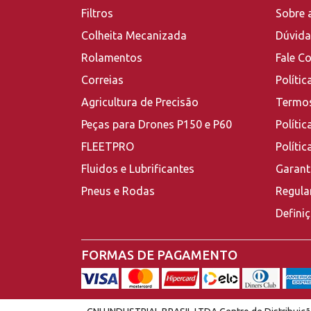
Filtros
Sobre 
Colheita Mecanizada
Dúvida
Rolamentos
Fale C
Correias
Polític
Agricultura de Precisão
Termos
Peças para Drones P150 e P60
Polític
FLEETPRO
Políti
Fluidos e Lubrificantes
Garant
Pneus e Rodas
Regula
Defini
FORMAS DE PAGAMENTO