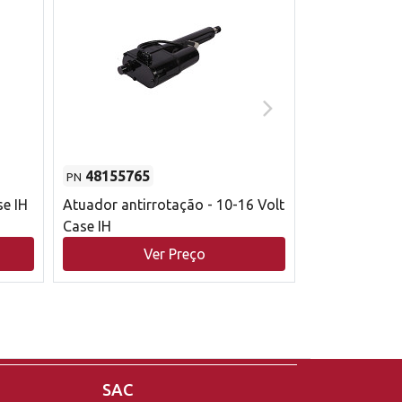
48155765
51529626
PN
PN
se IH
Atuador antirrotação - 10-16 Volt
Correia trape
Case IH
acionamento 
bruto - 2802
Ver Preço
V
Case IH
SAC