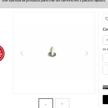
Use sua lista de produtos para criar um carrinho em 3 passos rápidos.
Co
ou 