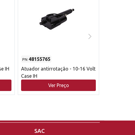
48155765
51529626
PN
PN
se IH
Atuador antirrotação - 10-16 Volt
Correia trape
Case IH
acionamento 
bruto - 2802
Ver Preço
V
Case IH
SAC