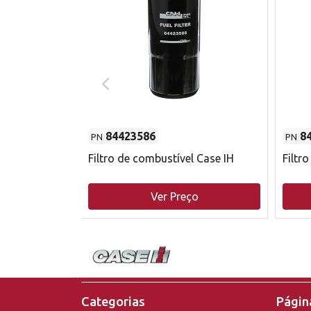
84423586
8
PN
PN
do motor
Filtro de combustível Case IH
Filtr
o
Ver Preço
Categorias
Página