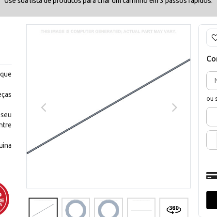
Use sua lista de produtos para criar um carrinho em 3 passos rápidos.
Co
 que
eças
ou 
 seu
ntre
uina