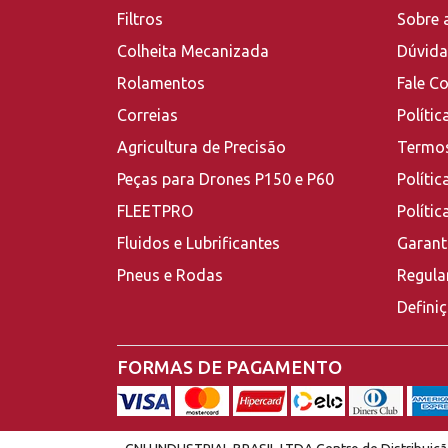
Filtros
Sobre 
Colheita Mecanizada
Dúvida
Rolamentos
Fale C
Correias
Polític
Agricultura de Precisão
Termos
Peças para Drones P150 e P60
Polític
FLEETPRO
Políti
Fluidos e Lubrificantes
Garant
Pneus e Rodas
Regula
Defini
FORMAS DE PAGAMENTO