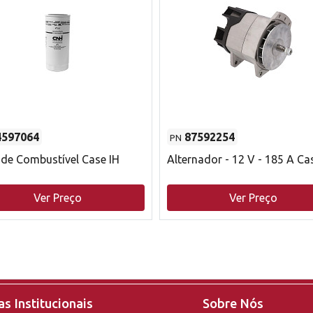
4597064
87592254
PN
o de Combustível Case IH
Alternador - 12 V - 185 A Ca
Ver Preço
Ver Preço
s Institucionais
Sobre Nós