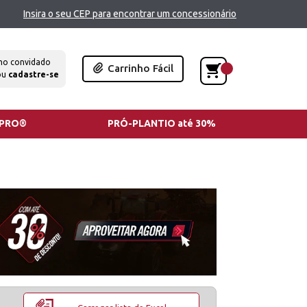
Insira o seu CEP para encontrar um concessionário
mo convidado
Carrinho Fácil
ou
cadastre-se
TPRO®
PRÓ-PLANTIO até 30%