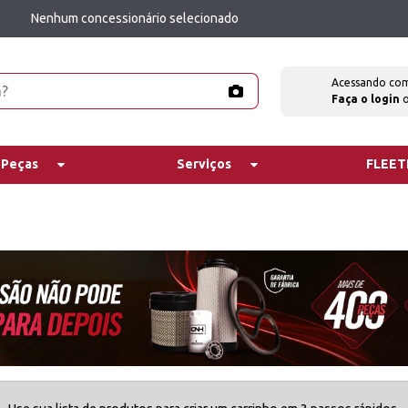
Nenhum concessionário selecionado
Acessando co
Faça o login
 Peças
Serviços
FLEE