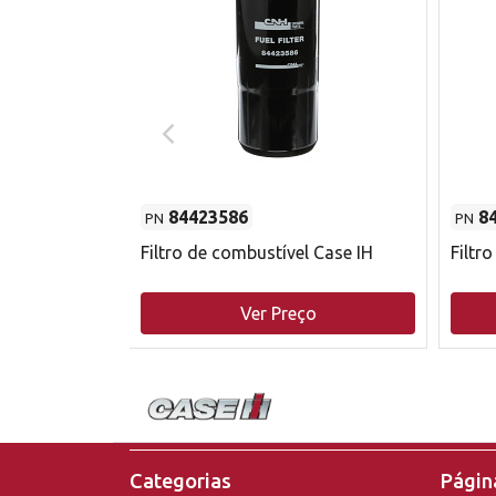
84423586
8
PN
PN
do motor
Filtro de combustível Case IH
Filtr
o
Ver Preço
Categorias
Página