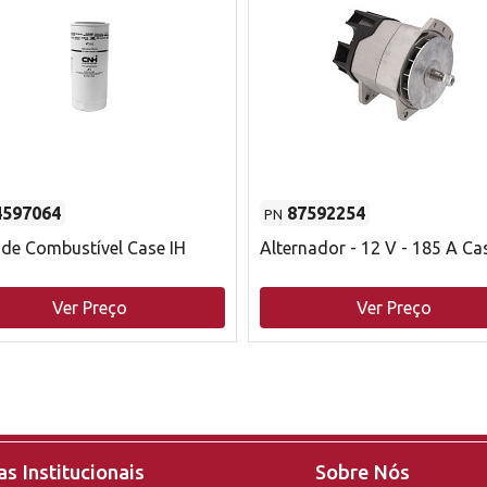
4597064
87592254
PN
o de Combustível Case IH
Alternador - 12 V - 185 A Ca
Ver Preço
Ver Preço
s Institucionais
Sobre Nós