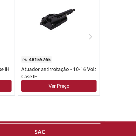
48155765
51529626
PN
PN
se IH
Atuador antirrotação - 10-16 Volt
Correia trape
Case IH
acionamento 
bruto - 2802
Ver Preço
V
Case IH
SAC