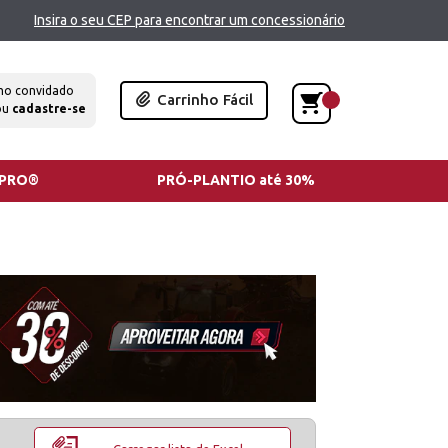
Insira o seu CEP para encontrar um concessionário
mo convidado
Carrinho Fácil
ou
cadastre-se
TPRO®
PRÓ-PLANTIO até 30%