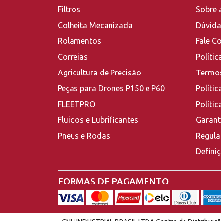
Filtros
Sobre 
Colheita Mecanizada
Dúvida
Rolamentos
Fale C
Correias
Polític
Agricultura de Precisão
Termos
Peças para Drones P150 e P60
Polític
FLEETPRO
Políti
Fluidos e Lubrificantes
Garant
Pneus e Rodas
Regula
Defini
FORMAS DE PAGAMENTO