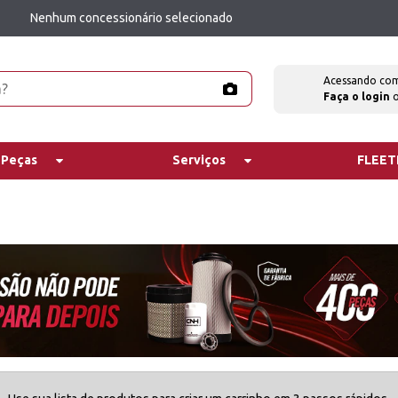
Nenhum concessionário selecionado
Acessando co
Faça o login
 Peças
Serviços
FLEE