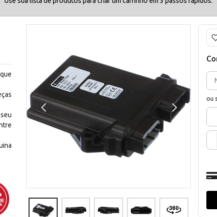
Use sua lista de produtos para criar um carrinho em 3 passos rápidos.
Co
 que
eças
ou 
 seu
ntre
uina