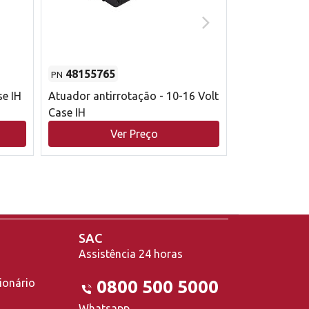
48155765
51529626
PN
PN
se IH
Atuador antirrotação - 10-16 Volt
Correia trape
Case IH
acionamento 
bruto - 2802
Ver Preço
V
Case IH
SAC
Assistência 24 horas
ionário
0800 500 5000
Whatsapp