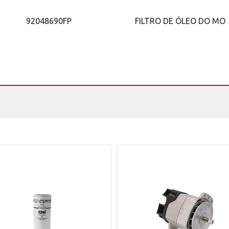
92048690FP
FILTRO DE ÓLEO DO MO
71939R61BRDSH
ÓLEO PARA MOTOR