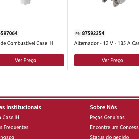
4597064
87592254
PN
o de Combustível Case IH
Alternador - 12 V - 185 A Ca
Ver Preço
Ver Preço
s Institucionais
Sobre Nós
a Case IH
Peças Genuínas
s Frequentes
Encontre um Concess
onosco
Status do pedido