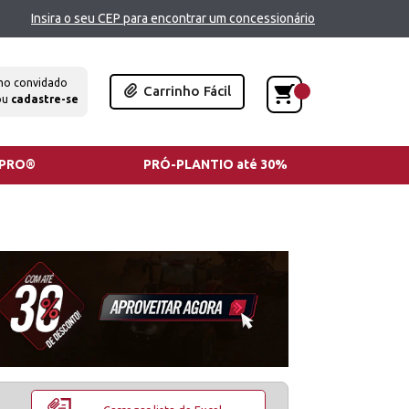
Insira o seu CEP para encontrar um concessionário
mo convidado
Carrinho Fácil
ou
cadastre-se
TPRO®
PRÓ-PLANTIO até 30%