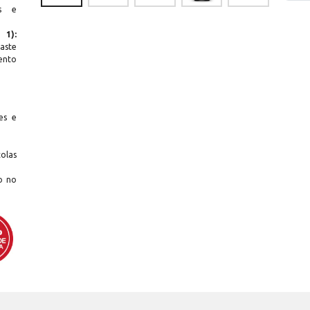
as e
 1):
gaste
ento
es e
olas
o no