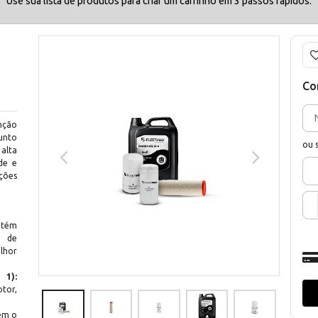
Use sua lista de produtos para criar um carrinho em 3 passos rápidos.
Co
nção
junto
ou 
alta
de e
ções
tém
o de
lhor
 1):
tor,
ém o