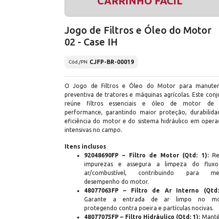
CARRINHO FÁCIL
Jogo de Filtros e Óleo do Motor
02 - Case IH
CJFP-BR-00019
Cód./PN
O Jogo de Filtros e Óleo do Motor para manute
preventiva de tratores e máquinas agrícolas. Este con
reúne filtros essenciais e óleo de motor de 
performance, garantindo maior proteção, durabilida
eficiência do motor e do sistema hidráulico em opera
intensivas no campo.
Itens inclusos
92048690FP – Filtro de Motor (Qtd: 1):
Re
impurezas e assegura a limpeza do flux
ar/combustível, contribuindo para me
desempenho do motor.
48077063FP – Filtro de Ar Interno (Qtd:
Garante a entrada de ar limpo no mo
protegendo contra poeira e partículas nocivas.
48077075FP – Filtro Hidráulico (Qtd: 1):
Mant