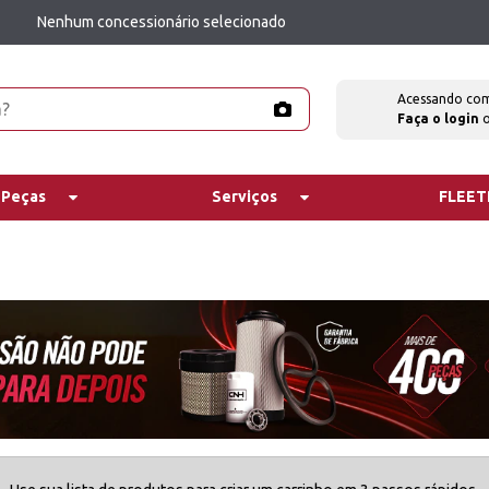
Nenhum concessionário selecionado
Acessando co
Faça o login
 Peças
Serviços
FLEE