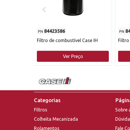
84423586
8
PN
PN
do motor
Filtro de combustível Case IH
Filtr
o
Ver Preço
Categorias
Página
Filtros
Sobre 
Colheita Mecanizada
Dúvida
Rolamentos
Fale C