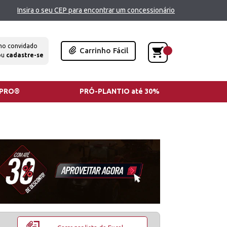
Insira o seu CEP para encontrar um concessionário
mo convidado
Carrinho Fácil
ou
cadastre-se
TPRO®
PRÓ-PLANTIO até 30%