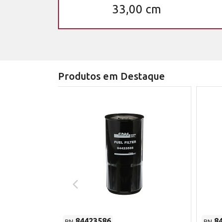
33,00 cm
Produtos em Destaque
84423586
8
PN
PN