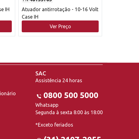
se IH
Atuador antirrotação - 10-16 Volt
Correia trape
Case IH
acionamento 
bruto - 2802
Ver Preço
V
Case IH
SAC
Assistência 24 horas
ionário
0800 500 5000
Whatsapp
Segunda à sexta 8:00 às 18:00
*Exceto feriados