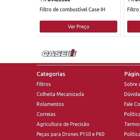
do motor
Filtro de combustível Case IH
Filtr
o
Ver Preço
Categorias
Página
Filtros
Sobre 
Colheita Mecanizada
Dúvida
Rolamentos
Fale C
Correias
Polític
Agricultura de Precisão
Termos
Peças para Drones P150 e P60
Polític