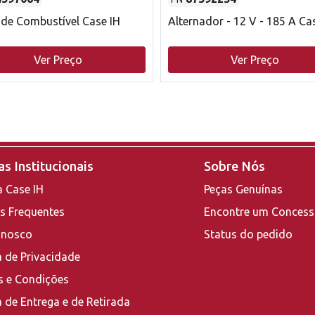
o de Combustível Case IH
Alternador - 12 V - 185 A Ca
Ver Preço
Ver Preço
s Institucionais
Sobre Nós
a Case IH
Peças Genuínas
s Frequentes
Encontre um Concess
onosco
Status do pedido
a de Privacidade
 e Condições
a de Entrega e de Retirada