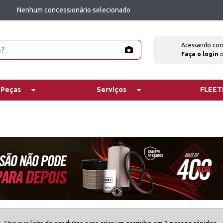
Nenhum concessionário selecionado
Acessando co
Faça o login
 Peças
Serviços
FLEE