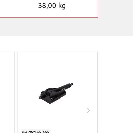
38,00 kg
48155765
51529626
PN
PN