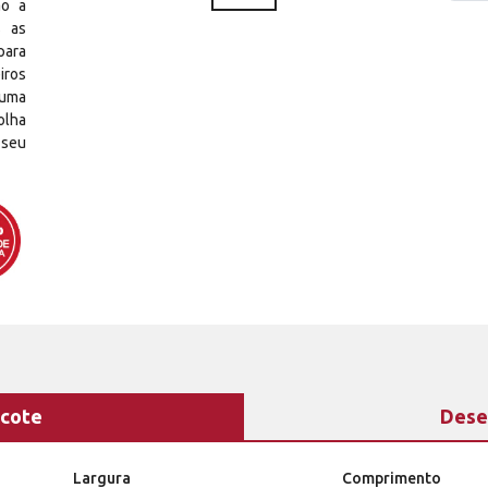
ão a
s as
para
iros
 uma
olha
 seu
cote
Dese
Largura
Comprimento