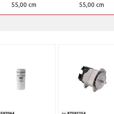
55,00 cm
55,00 cm
4597064
87592254
PN