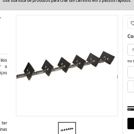
Use sua lista de produtos para criar um carrinho em 3 passos rápidos.
r
Co
rãos
ou 
ir o
iços
 ter
inas