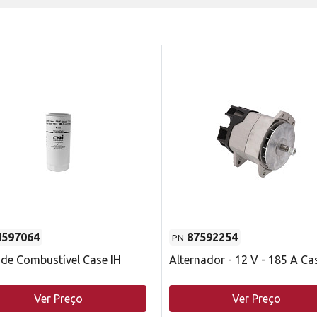
4597064
87592254
PN
o de Combustível Case IH
Alternador - 12 V - 185 A Ca
Ver Preço
Ver Preço