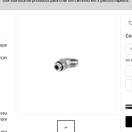
Use sua lista de produtos para criar um carrinho em 3 passos rápidos.
Co
 que
eças
ou 
 seu
ntre
uina