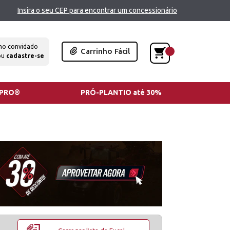
Insira o seu CEP para encontrar um concessionário
mo convidado
Carrinho Fácil
ou
cadastre-se
TPRO®
PRÓ-PLANTIO até 30%