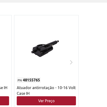
48155765
51529626
PN
PN
se IH
Atuador antirrotação - 10-16 Volt
Correia trape
Case IH
acionamento 
bruto - 2802
Ver Preço
V
Case IH