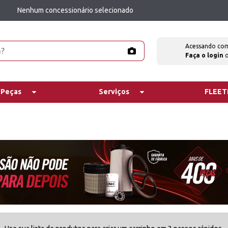
Nenhum concessionário selecionado
Acessando co
Faça o login
 Peças
Serviços
FLEE