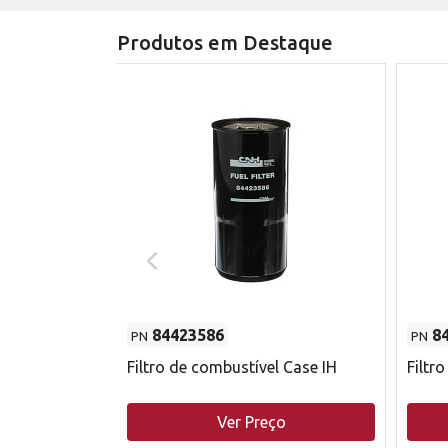
Produtos em Destaque
84423586
8
PN
PN
do motor
Filtro de combustível Case IH
Filtr
o
Ver Preço