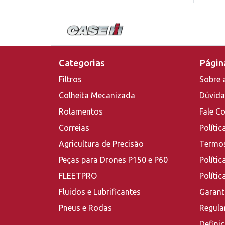
Categorias
Página
Filtros
Sobre 
Colheita Mecanizada
Dúvida
Rolamentos
Fale C
Correias
Polític
Agricultura de Precisão
Termos
Peças para Drones P150 e P60
Polític
FLEETPRO
Políti
Fluidos e Lubrificantes
Garant
Pneus e Rodas
Regula
Defini