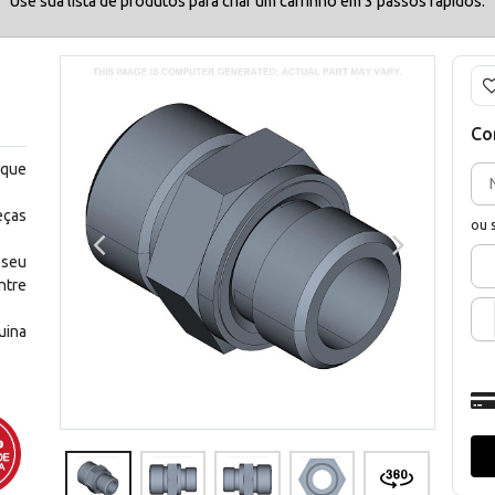
Use sua lista de produtos para criar um carrinho em 3 passos rápidos.
Co
 que
eças
ou 
 seu
ntre
uina