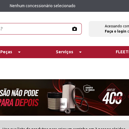
Nenhum concessionário selecionado
Acessando co
Faça o login
 Peças
Serviços
FLEE