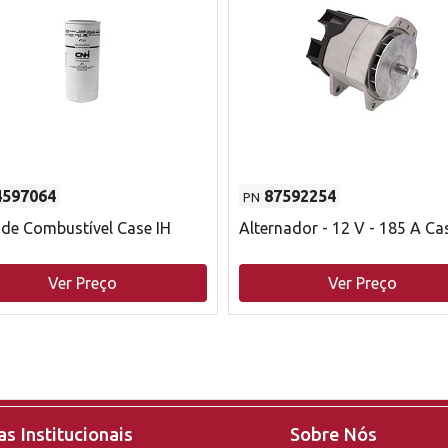
4597064
87592254
PN
o de Combustível Case IH
Alternador - 12 V - 185 A Ca
Ver Preço
Ver Preço
s Institucionais
Sobre Nós