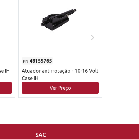
48155765
51529626
PN
PN
se IH
Atuador antirrotação - 10-16 Volt
Correia trape
Case IH
acionamento 
bruto - 2802
Ver Preço
V
Case IH
SAC