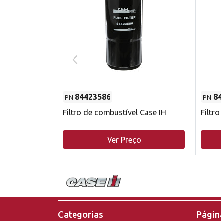
84423586
8
PN
PN
do motor
Filtro de combustível Case IH
Filtr
o
Ver Preço
Categorias
Página