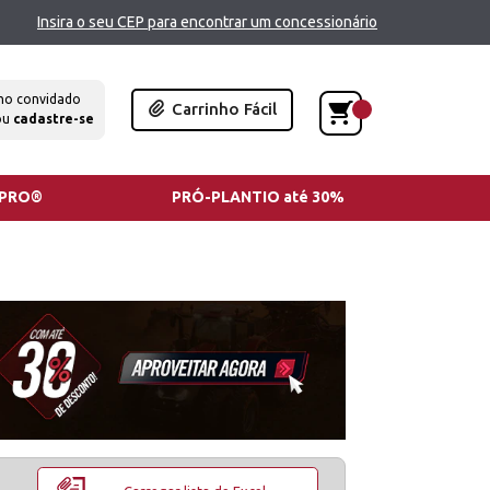
Insira o seu CEP para encontrar um concessionário
mo convidado
Carrinho Fácil
ou
cadastre-se
TPRO®
PRÓ-PLANTIO até 30%