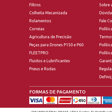
Filtros
Sobre 
Colheita Mecanizada
Dúvida
Rolamentos
Fale C
Correias
Polític
Agricultura de Precisão
Termos
Peças para Drones P150 e P60
Polític
FLEETPRO
Políti
Fluidos e Lubrificantes
Garant
Pneus e Rodas
Regula
Defini
FORMAS DE PAGAMENTO