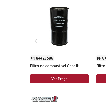
84423586
8
PN
PN
do motor
Filtro de combustível Case IH
Filtr
o
Ver Preço