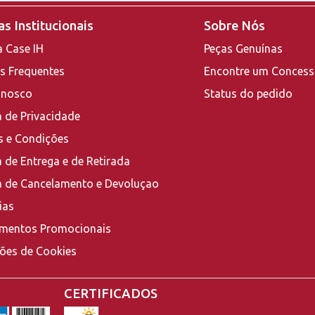
s Institucionais
Sobre Nós
a Case IH
Peças Genuínas
s Frequentes
Encontre um Concess
onosco
Status do pedido
a de Privacidade
 e Condições
a de Entrega e de Retirada
ca de Cancelamento e Devoluçao
ias
mentos Promocionais
ções de Cookies
CERTIFICADOS