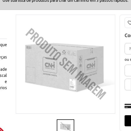
Use sua lista de produtos para criar um carrinho em 3 passos rápidos.
Co
 que
eças
ou 
dade
scal
os e
rios