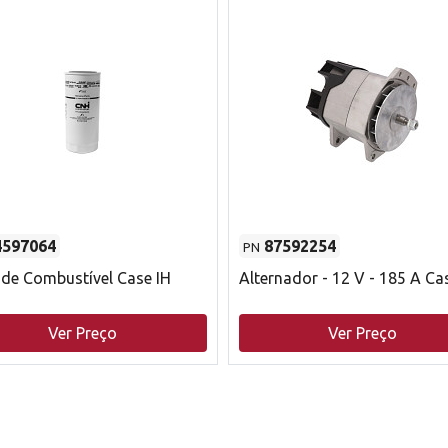
4597064
87592254
PN
o de Combustível Case IH
Alternador - 12 V - 185 A Ca
Ver Preço
Ver Preço