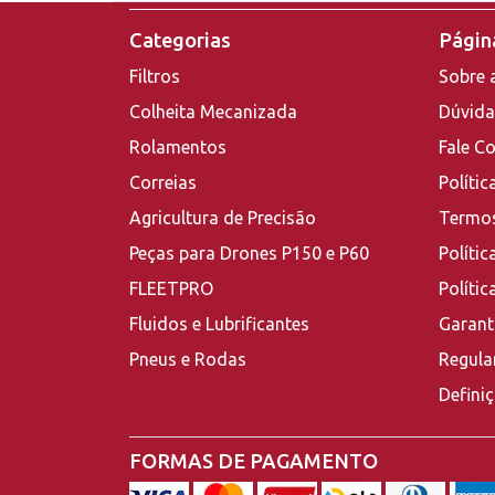
Categorias
Página
Filtros
Sobre 
Colheita Mecanizada
Dúvida
Rolamentos
Fale C
Correias
Polític
Agricultura de Precisão
Termos
Peças para Drones P150 e P60
Polític
FLEETPRO
Políti
Fluidos e Lubrificantes
Garant
Pneus e Rodas
Regula
Defini
FORMAS DE PAGAMENTO