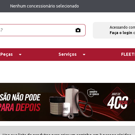
Nenhum concessionário selecionado
Acessando co
Faça o login
 Peças
Serviços
FLEE