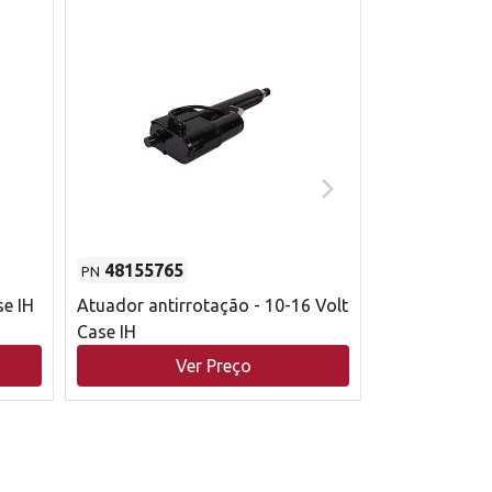
48155765
51529626
PN
PN
se IH
Atuador antirrotação - 10-16 Volt
Correia trape
Case IH
acionamento 
bruto - 2802
Ver Preço
V
Case IH