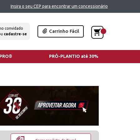
Insira o seu CEP para encontrar um concessionário
mo convidado
Carrinho Fácil
ou
cadastre-se
TPRO®
PRÓ-PLANTIO até 30%