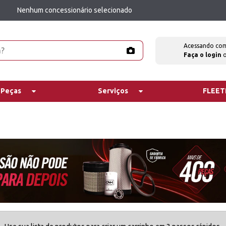
Nenhum concessionário selecionado
Acessando co
Faça o login
 Peças
Serviços
FLEE