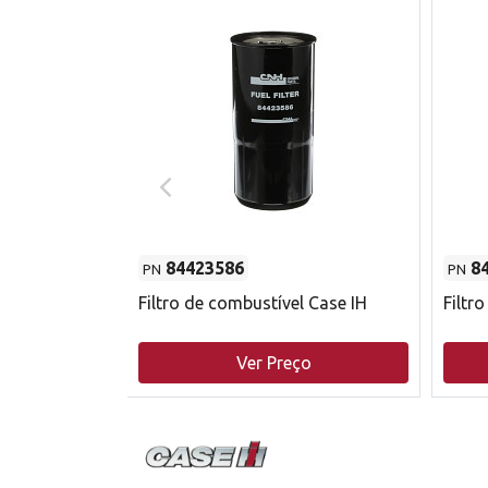
84423586
8
PN
PN
do motor
Filtro de combustível Case IH
Filtr
o
Ver Preço