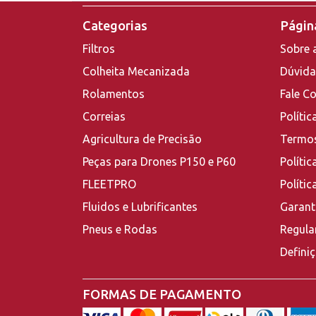
Categorias
Página
Filtros
Sobre 
Colheita Mecanizada
Dúvida
Rolamentos
Fale C
Correias
Polític
Agricultura de Precisão
Termos
Peças para Drones P150 e P60
Polític
FLEETPRO
Políti
Fluidos e Lubrificantes
Garant
Pneus e Rodas
Regula
Defini
FORMAS DE PAGAMENTO