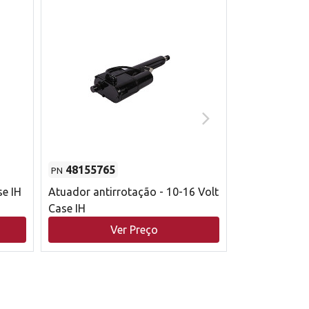
48155765
51529626
PN
PN
se IH
Atuador antirrotação - 10-16 Volt
Correia trape
Case IH
acionamento 
bruto - 2802
Ver Preço
V
Case IH