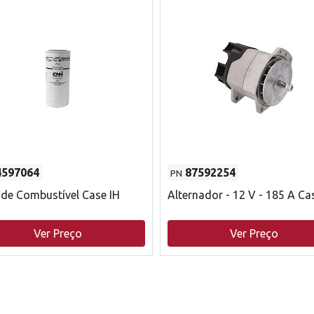
4597064
87592254
PN
o de Combustível Case IH
Alternador - 12 V - 185 A Ca
Ver Preço
Ver Preço