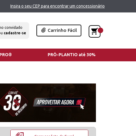
Insira o seu CEP para encontrar um concessionário
mo convidado
Carrinho Fácil
ou
cadastre-se
TPRO®
PRÓ-PLANTIO até 30%