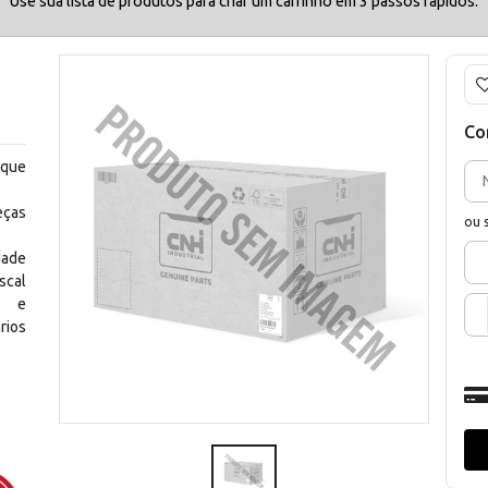
Use sua lista de produtos para criar um carrinho em 3 passos rápidos.
Co
 que
eças
ou 
dade
scal
os e
rios