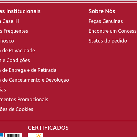
s Institucionais
Sobre Nós
a Case IH
Peças Genuínas
s Frequentes
Encontre um Concess
onosco
Status do pedido
a de Privacidade
 e Condições
a de Entrega e de Retirada
ca de Cancelamento e Devoluçao
ias
mentos Promocionais
ções de Cookies
CERTIFICADOS