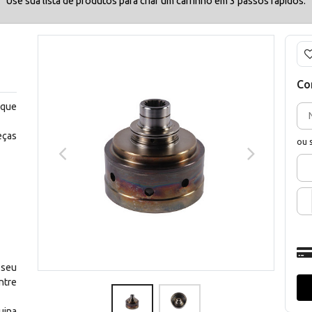
Use sua lista de produtos para criar um carrinho em 3 passos rápidos.
Co
 que
eças
ou 
 seu
ntre
uina