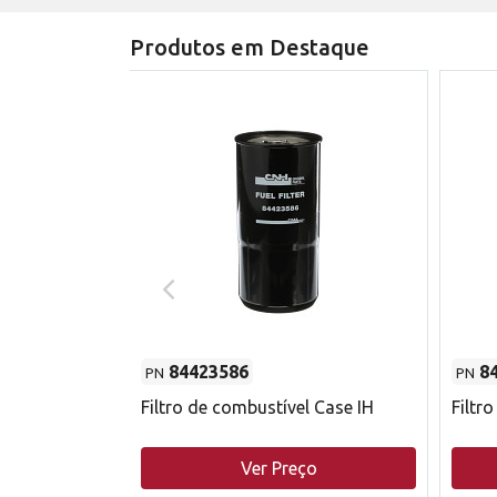
Produtos em Destaque
84423586
8
PN
PN
do motor
Filtro de combustível Case IH
Filtr
o
Ver Preço