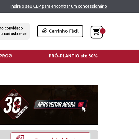
Insira o seu CEP para encontrar um concessionário
mo convidado
Carrinho Fácil
ou
cadastre-se
TPRO®
PRÓ-PLANTIO até 30%