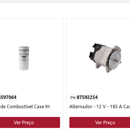
4597064
87592254
PN
o de Combustível Case IH
Alternador - 12 V - 185 A Ca
Ver Preço
Ver Preço