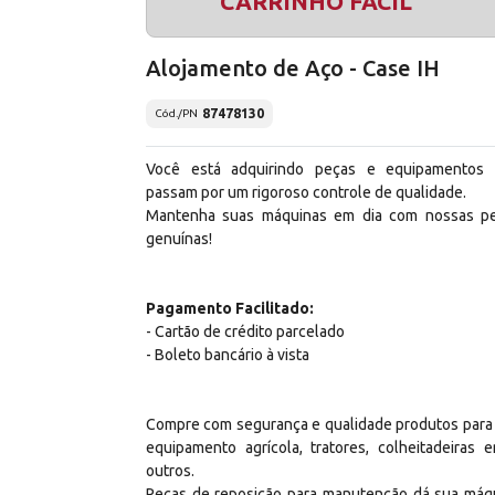
CARRINHO FÁCIL
Alojamento de Aço - Case IH
87478130
Cód./PN
Você está adquirindo peças e equipamentos
passam por um rigoroso controle de qualidade.
Mantenha suas máquinas em dia com nossas p
genuínas!
Pagamento Facilitado:
- Cartão de crédito parcelado
- Boleto bancário à vista
Compre com segurança e qualidade produtos para
equipamento agrícola, tratores, colheitadeiras e
outros.
Peças de reposição para manutenção dá sua máq