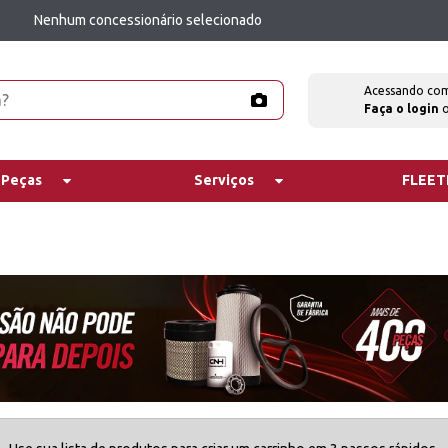
Nenhum concessionário selecionado
Acessando co
Faça o login
 Peças
Serviços
FLEE