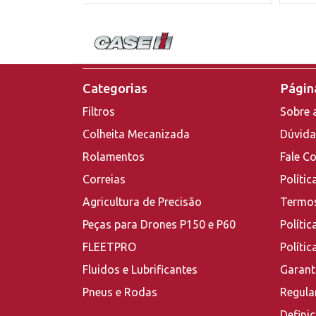
Categorias
Página
Filtros
Sobre 
Colheita Mecanizada
Dúvida
Rolamentos
Fale C
Correias
Polític
Agricultura de Precisão
Termos
Peças para Drones P150 e P60
Polític
FLEETPRO
Políti
Fluidos e Lubrificantes
Garant
Pneus e Rodas
Regula
Defini