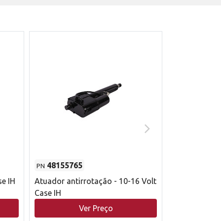
48155765
51529626
PN
PN
se IH
Atuador antirrotação - 10-16 Volt
Correia trape
Case IH
acionamento 
bruto - 2802
Ver Preço
V
Case IH