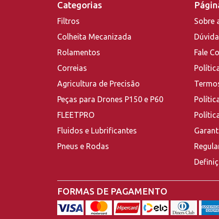
Categorias
Página
Filtros
Sobre 
Colheita Mecanizada
Dúvida
Rolamentos
Fale C
Correias
Polític
Agricultura de Precisão
Termos
Peças para Drones P150 e P60
Polític
FLEETPRO
Políti
Fluidos e Lubrificantes
Garant
Pneus e Rodas
Regula
Defini
FORMAS DE PAGAMENTO