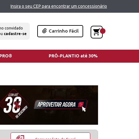
Insira o seu CEP para encontrar um concessionário
mo convidado
Carrinho Fácil
ou
cadastre-se
TPRO®
PRÓ-PLANTIO até 30%