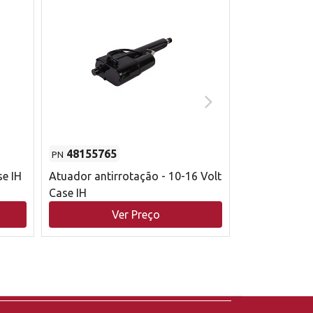
48155765
51529626
PN
PN
se IH
Atuador antirrotação - 10-16 Volt
Correia trape
Case IH
acionamento 
bruto - 2802
Ver Preço
V
Case IH