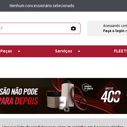
Nenhum concessionário selecionado
Acessando co
Faça o login
 Peças
Serviços
FLEE