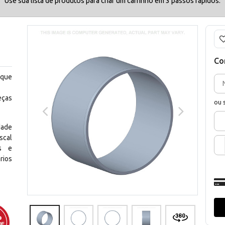
Use sua lista de produtos para criar um carrinho em 3 passos rápidos.
Co
 que
eças
ou 
dade
scal
os e
rios