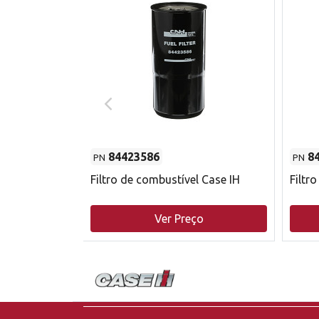
84423586
8
PN
PN
do motor
Filtro de combustível Case IH
Filtr
o
Ver Preço