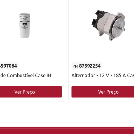
4597064
87592254
PN
o de Combustível Case IH
Alternador - 12 V - 185 A Ca
Ver Preço
Ver Preço