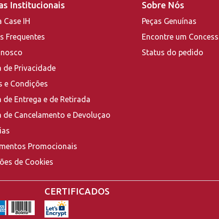
s Institucionais
Sobre Nós
a Case IH
Peças Genuínas
s Frequentes
Encontre um Concess
onosco
Status do pedido
a de Privacidade
 e Condições
a de Entrega e de Retirada
ca de Cancelamento e Devoluçao
ias
mentos Promocionais
ções de Cookies
CERTIFICADOS