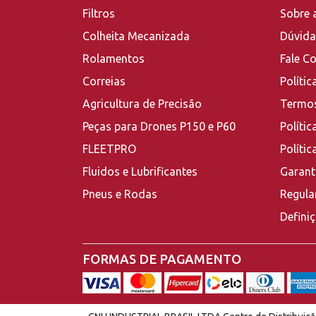
Filtros
Sobre 
Colheita Mecanizada
Dúvida
Rolamentos
Fale C
Correias
Polític
Agricultura de Precisão
Termos
Peças para Drones P150 e P60
Polític
FLEETPRO
Políti
Fluidos e Lubrificantes
Garant
Pneus e Rodas
Regula
Defini
FORMAS DE PAGAMENTO