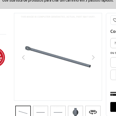
Use sua lista de produtos para criar um carrinho em 3 passos rápidos.
Co
ou 