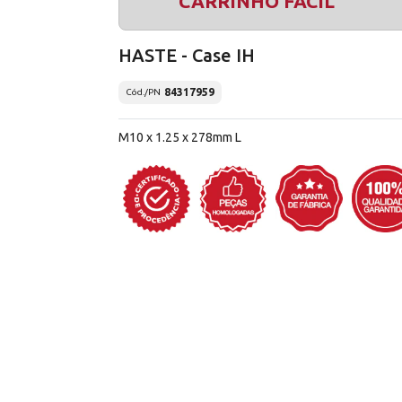
CARRINHO FÁCIL
HASTE - Case IH
84317959
Cód./PN
M10 x 1.25 x 278mm L