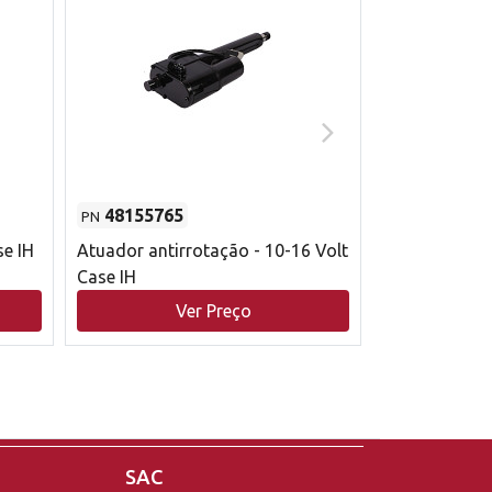
48155765
51529626
PN
PN
se IH
Atuador antirrotação - 10-16 Volt
Correia trape
Case IH
acionamento 
bruto - 2802
Ver Preço
V
Case IH
SAC