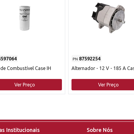
4597064
87592254
PN
o de Combustível Case IH
Alternador - 12 V - 185 A Ca
Ver Preço
Ver Preço
s Institucionais
Sobre Nós