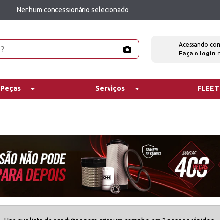
Nenhum concessionário selecionado
Acessando co
Faça o login
 Peças
Serviços
FLEE