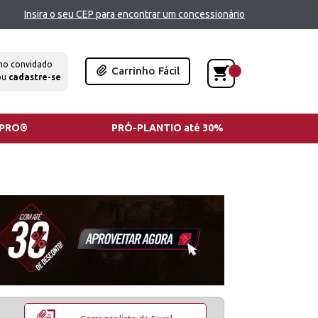
Insira o seu CEP para encontrar um concessionário
mo convidado
Carrinho Fácil
ou
cadastre-se
TPRO®
PRÓ-PLANTIO até 30%