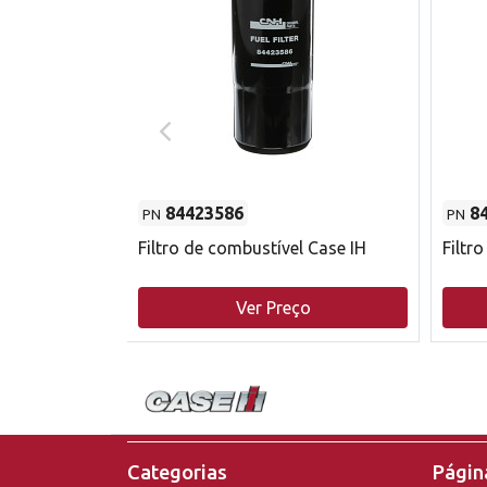
84423586
8
PN
PN
do motor
Filtro de combustível Case IH
Filtr
o
Ver Preço
Categorias
Página