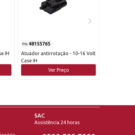
48155765
51529626
PN
PN
se IH
Atuador antirrotação - 10-16 Volt
Correia trape
Case IH
acionamento 
bruto - 2802
Ver Preço
V
Case IH
SAC
Assistência 24 horas
ionário