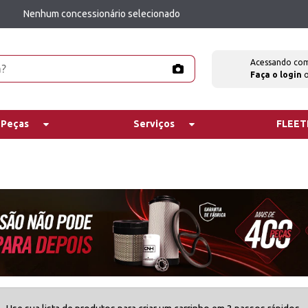
Nenhum concessionário selecionado
Acessando co
Faça o login
 Peças
Serviços
FLEE