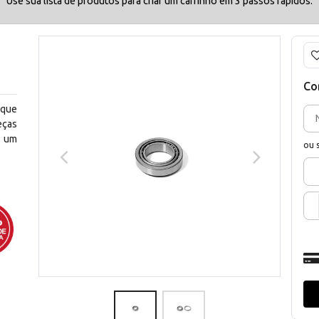
Use sua lista de produtos para criar um carrinho em 3 passos rápidos.
H
Co
 que
eças
m um
ou 