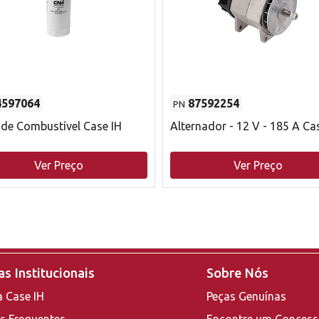
4597064
87592254
PN
o de Combustível Case IH
Alternador - 12 V - 185 A Ca
Ver Preço
Ver Preço
s Institucionais
Sobre Nós
a Case IH
Peças Genuínas
s Frequentes
Encontre um Concess