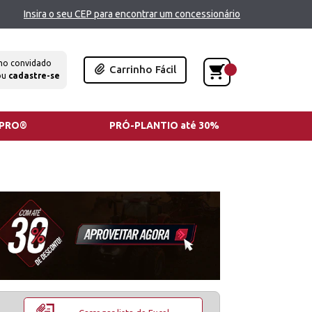
Insira o seu CEP para encontrar um concessionário
mo convidado
Carrinho Fácil
ou
cadastre-se
TPRO®
PRÓ-PLANTIO até 30%