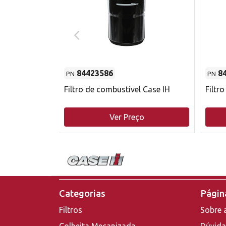
84423586
8
PN
PN
do motor
Filtro de combustível Case IH
Filtr
o
Ver Preço
Categorias
Página
Filtros
Sobre 
Colheita Mecanizada
Dúvida