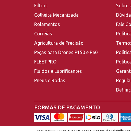
Filtros
Sobre 
Colheita Mecanizada
Dúvida
Rolamentos
Fale C
Correias
Polític
Agricultura de Precisão
Termos
Peças para Drones P150 e P60
Polític
FLEETPRO
Políti
Fluidos e Lubrificantes
Garant
Pneus e Rodas
Regula
Defini
FORMAS DE PAGAMENTO