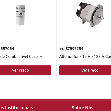
4597064
87592254
PN
o de Combustível Case IH
Alternador - 12 V - 185 A Ca
Ver Preço
Ver Preço
s Institucionais
Sobre Nós