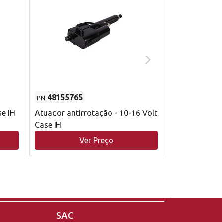
48155765
51529626
PN
PN
se IH
Atuador antirrotação - 10-16 Volt
Correia trape
Case IH
acionamento 
bruto - 2802
Ver Preço
V
Case IH
SAC