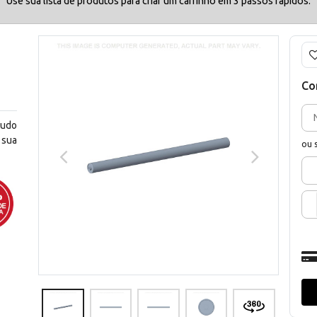
Use sua lista de produtos para criar um carrinho em 3 passos rápidos.
Co
tudo
 sua
ou 