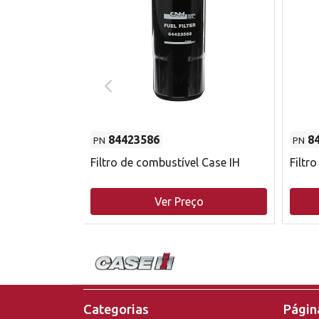
84423586
8
PN
PN
do motor
Filtro de combustível Case IH
Filtr
o
Ver Preço
Categorias
Página