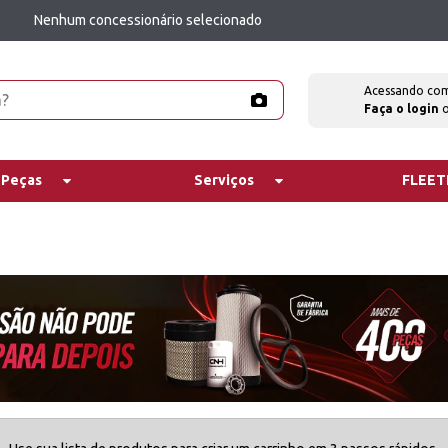
Nenhum concessionário selecionado
Acessando co
Faça o login
 Peças
Serviços
FLEE