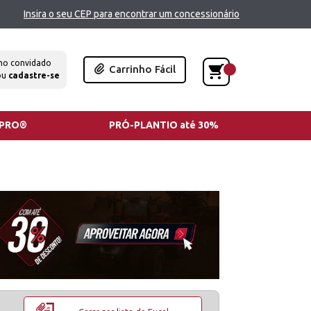
Insira o seu CEP para encontrar um concessionário
mo convidado
Carrinho Fácil
ou
cadastre-se
TPRO®
PRÓ-PLANTIO até 30%