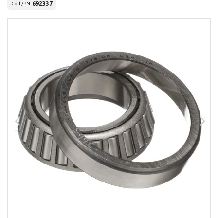
692337
Cód./PN