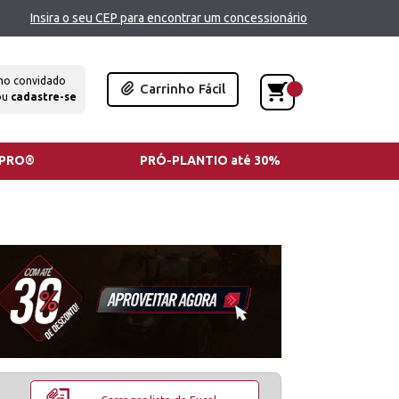
Insira o seu CEP para encontrar um concessionário
mo convidado
Carrinho Fácil
ou
cadastre-se
TPRO®
PRÓ-PLANTIO até 30%