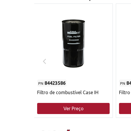
84423586
8
PN
PN
do motor
Filtro de combustível Case IH
Filtr
o
Ver Preço