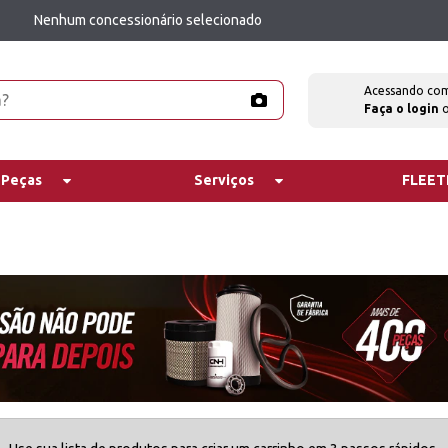
Nenhum concessionário selecionado
Acessando co
Faça o login
 Peças
Serviços
FLEE