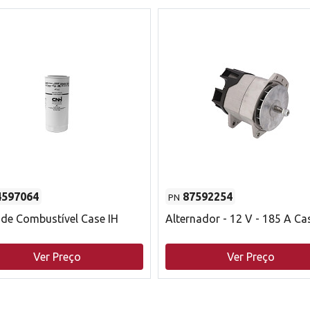
4597064
87592254
PN
o de Combustível Case IH
Alternador - 12 V - 185 A Ca
Ver Preço
Ver Preço