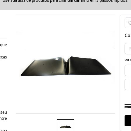
Use sua lista de produtos para criar um carrinho em 3 passos rápidos.
Co
 que
eças
ou 
 seu
ntre
uina