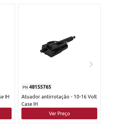
48155765
51529626
PN
PN
se IH
Atuador antirrotação - 10-16 Volt
Correia trape
Case IH
acionamento 
bruto - 2802
Ver Preço
V
Case IH