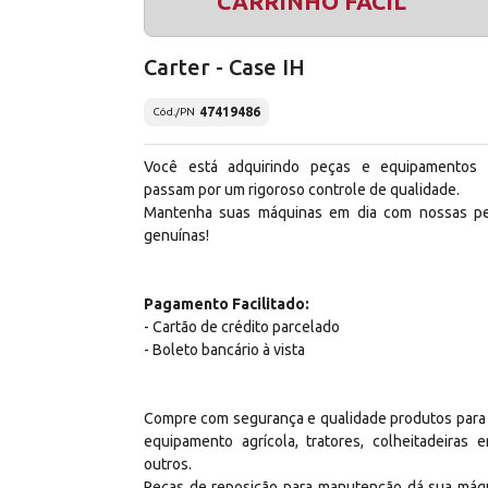
CARRINHO FÁCIL
Carter - Case IH
47419486
Cód./PN
Você está adquirindo peças e equipamentos
passam por um rigoroso controle de qualidade.
Mantenha suas máquinas em dia com nossas p
genuínas!
Pagamento Facilitado:
- Cartão de crédito parcelado
- Boleto bancário à vista
Compre com segurança e qualidade produtos para
equipamento agrícola, tratores, colheitadeiras e
outros.
Peças de reposição para manutenção dá sua máq