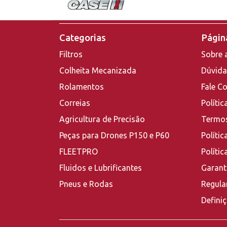
Categorias
Página
Filtros
Sobre 
Colheita Mecanizada
Dúvida
Rolamentos
Fale C
Correias
Polític
Agricultura de Precisão
Termos
Peças para Drones P150 e P60
Polític
FLEETPRO
Políti
Fluidos e Lubrificantes
Garant
Pneus e Rodas
Regula
Defini