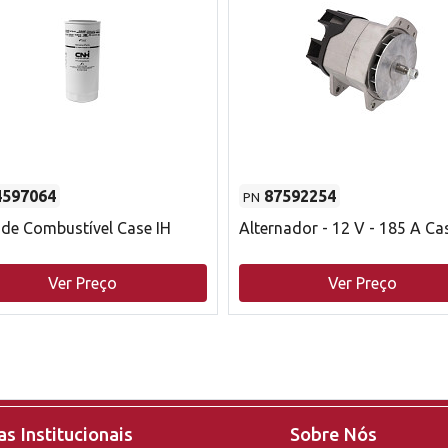
4597064
87592254
PN
o de Combustível Case IH
Alternador - 12 V - 185 A Ca
Ver Preço
Ver Preço
s Institucionais
Sobre Nós