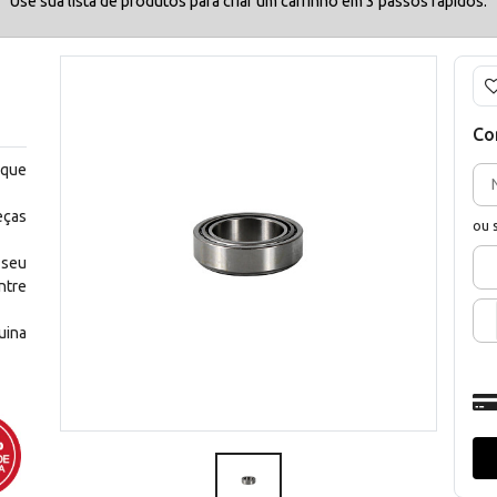
Use sua lista de produtos para criar um carrinho em 3 passos rápidos.
Co
 que
eças
ou 
 seu
ntre
uina