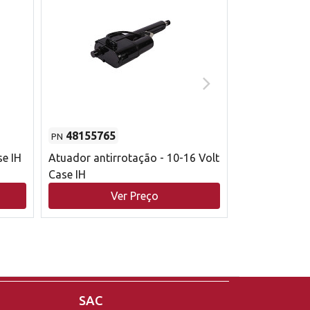
48155765
51529626
PN
PN
se IH
Atuador antirrotação - 10-16 Volt
Correia trape
Case IH
acionamento 
bruto - 2802
Ver Preço
V
Case IH
SAC