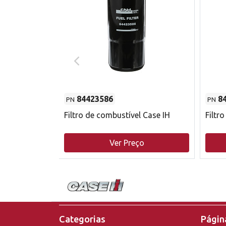
84423586
8
PN
PN
do motor
Filtro de combustível Case IH
Filtr
o
Ver Preço
Categorias
Página