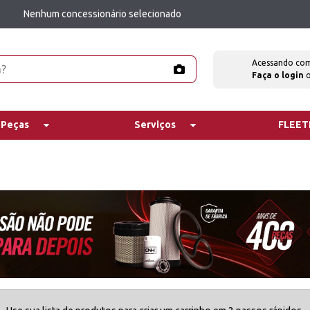
Nenhum concessionário selecionado
Acessando co
Faça o login
 Peças
Serviços
FLEE