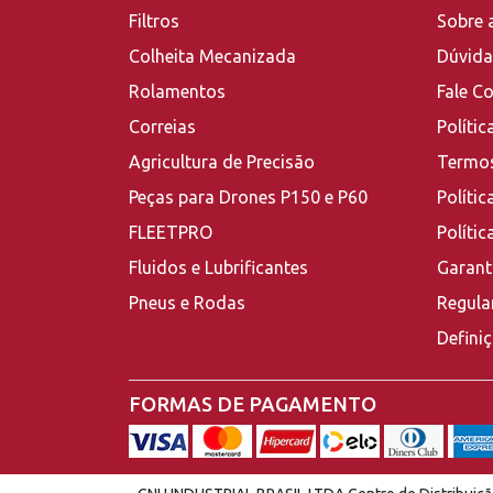
Filtros
Sobre 
Colheita Mecanizada
Dúvida
Rolamentos
Fale C
Correias
Polític
Agricultura de Precisão
Termos
Peças para Drones P150 e P60
Polític
FLEETPRO
Políti
Fluidos e Lubrificantes
Garant
Pneus e Rodas
Regula
Defini
FORMAS DE PAGAMENTO