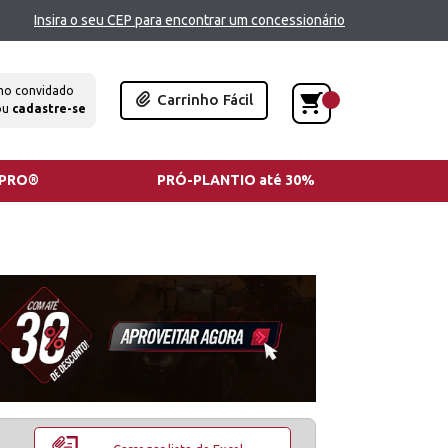
Insira o seu CEP para encontrar um concessionário
mo convidado
Carrinho Fácil
ou
cadastre-se
TPRO®
PRÓ-PLANTIO até 30%