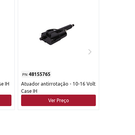
48155765
51529626
PN
PN
se IH
Atuador antirrotação - 10-16 Volt
Correia trape
Case IH
acionamento 
bruto - 2802
Ver Preço
V
Case IH