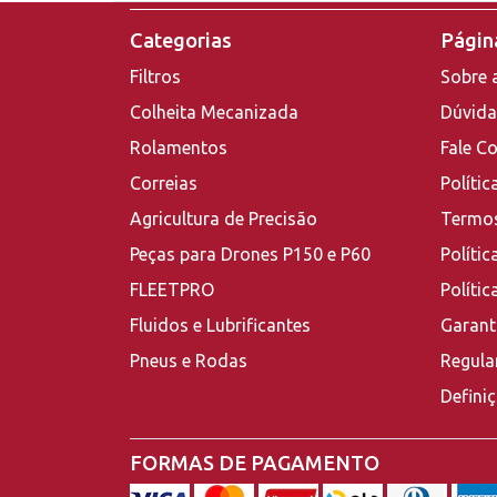
Categorias
Página
Filtros
Sobre 
Colheita Mecanizada
Dúvida
Rolamentos
Fale C
Correias
Polític
Agricultura de Precisão
Termos
Peças para Drones P150 e P60
Polític
FLEETPRO
Políti
Fluidos e Lubrificantes
Garant
Pneus e Rodas
Regula
Defini
FORMAS DE PAGAMENTO