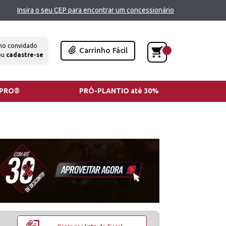
Insira o seu CEP para encontrar um concessionário
mo convidado
Carrinho Fácil
ou
cadastre-se
TPRO®
PRÓ-PLANTIO até 30%