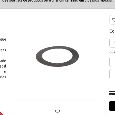
Use sua lista de produtos para criar um carrinho em 3 passos rápidos.
Co
 que
eças
ou 
dade
scal
os e
rios