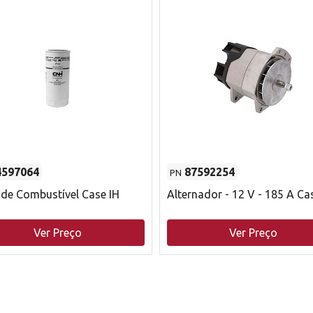
4597064
87592254
PN
o de Combustível Case IH
Alternador - 12 V - 185 A Ca
Ver Preço
Ver Preço