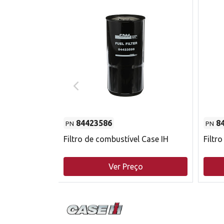
84423586
8
PN
PN
do motor
Filtro de combustível Case IH
Filtr
o
Ver Preço