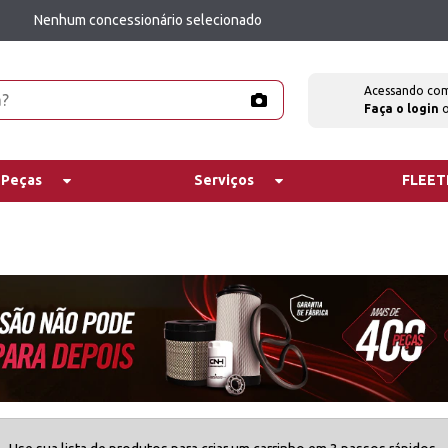
Nenhum concessionário selecionado
Acessando co
Faça o login
 Peças
Serviços
FLEE