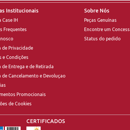
s Institucionais
Sobre Nós
a Case IH
Peças Genuínas
s Frequentes
Encontre um Concess
onosco
Status do pedido
a de Privacidade
 e Condições
a de Entrega e de Retirada
ca de Cancelamento e Devoluçao
ias
mentos Promocionais
ções de Cookies
CERTIFICADOS