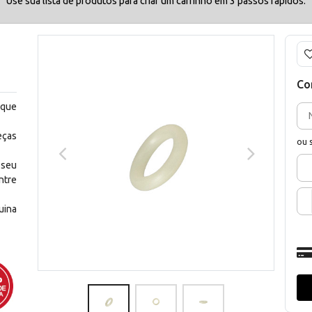
Use sua lista de produtos para criar um carrinho em 3 passos rápidos.
Co
 que
eças
ou 
 seu
ntre
uina