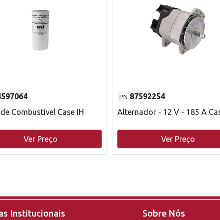
4597064
87592254
PN
o de Combustível Case IH
Alternador - 12 V - 185 A Ca
Ver Preço
Ver Preço
s Institucionais
Sobre Nós