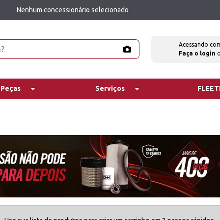
Nenhum concessionário selecionado
Acessando co
Faça o login
 Peças
Serviços
FLEE