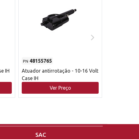
48155765
51529626
PN
PN
se IH
Atuador antirrotação - 10-16 Volt
Correia trape
Case IH
acionamento 
bruto - 2802
Ver Preço
V
Case IH
SAC