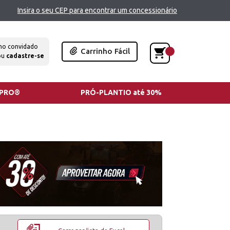
Insira o seu CEP para encontrar um concessionário
mo convidado
Carrinho Fácil
ou
cadastre-se
TPRO®
PRÓ-PLANTIO até 30%