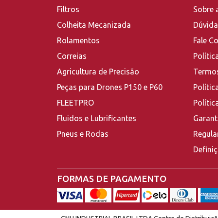
Filtros
Sobre 
Colheita Mecanizada
Dúvida
Rolamentos
Fale C
Correias
Polític
Agricultura de Precisão
Termos
Peças para Drones P150 e P60
Polític
FLEETPRO
Políti
Fluidos e Lubrificantes
Garant
Pneus e Rodas
Regula
Defini
FORMAS DE PAGAMENTO