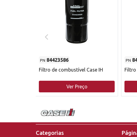
84423586
8
PN
PN
do motor
Filtro de combustível Case IH
Filtr
o
Ver Preço
Categorias
Página