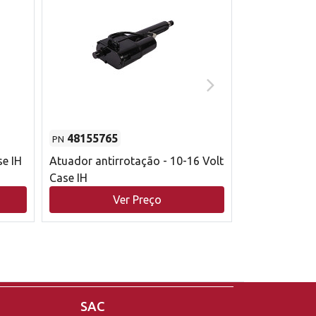
48155765
51529626
PN
PN
se IH
Atuador antirrotação - 10-16 Volt
Correia trape
Case IH
acionamento 
bruto - 2802
Ver Preço
V
Case IH
SAC