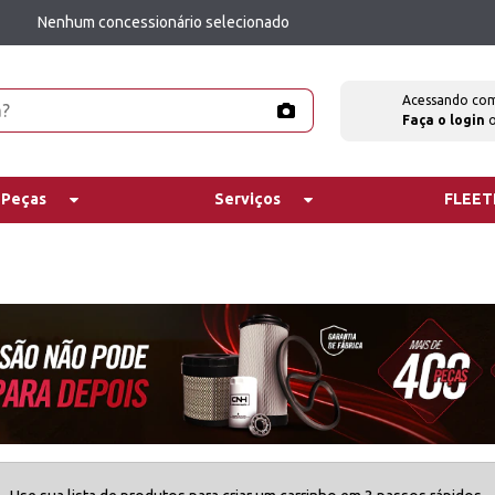
Nenhum concessionário selecionado
Acessando co
Faça o login
 Peças
Serviços
FLEE