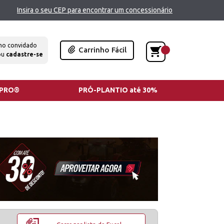
Insira o seu CEP para encontrar um concessionário
mo convidado
Carrinho Fácil
ou
cadastre-se
TPRO®
PRÓ-PLANTIO até 30%