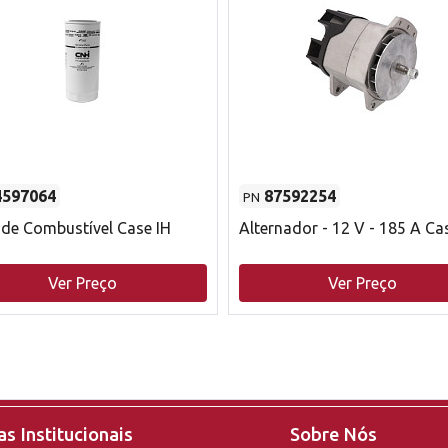
4597064
87592254
PN
o de Combustível Case IH
Alternador - 12 V - 185 A Ca
Ver Preço
Ver Preço
s Institucionais
Sobre Nós