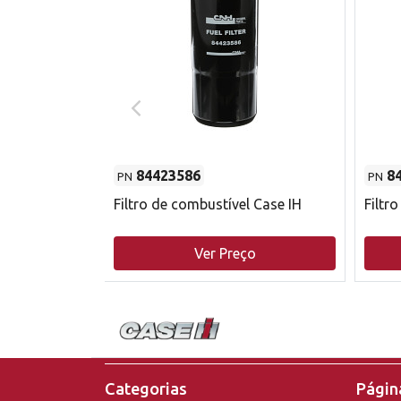
84423586
8
PN
PN
do motor
Filtro de combustível Case IH
Filtr
o
Ver Preço
Categorias
Página