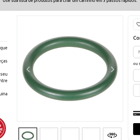
Use sua lista de produtos para criar um carrinho em 3 passos rápidos.
Co
 que
eças
ou 
 seu
ntre
uina