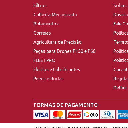
Filtros
Sobre 
Colheita Mecanizada
Dúvida
Rolamentos
Fale C
Correias
Polític
Agricultura de Precisão
Termos
Peças para Drones P150 e P60
Polític
FLEETPRO
Políti
Fluidos e Lubrificantes
Garant
Pneus e Rodas
Regula
Defini
FORMAS DE PAGAMENTO