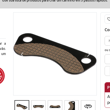
Use sua lista de produtos para criar um carrinho em 3 passos rápidos.
1
Co
ar a
vão.
ou 
a um
P
A
p