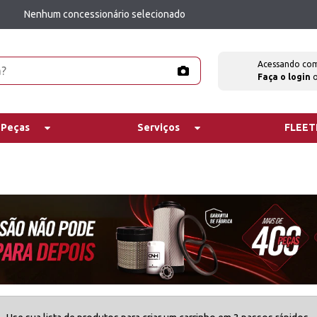
Nenhum concessionário selecionado
Acessando co
Faça o login
 Peças
Serviços
FLEE