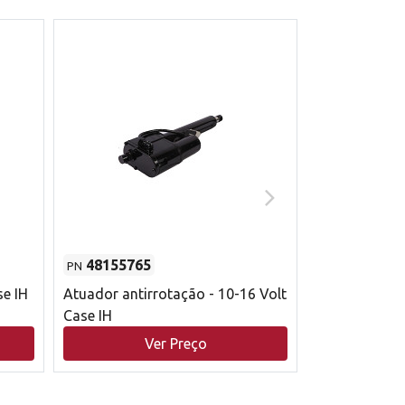
48155765
51529626
PN
PN
se IH
Atuador antirrotação - 10-16 Volt
Correia trape
Case IH
acionamento 
bruto - 2802
Ver Preço
V
Case IH