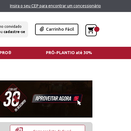
Insira o seu CEP para encontrar um concessionário
mo convidado
Carrinho Fácil
ou
cadastre-se
TPRO®
PRÓ-PLANTIO até 30%