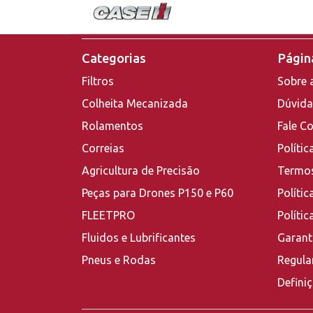
Categorias
Página
Filtros
Sobre 
Colheita Mecanizada
Dúvida
Rolamentos
Fale C
Correias
Polític
Agricultura de Precisão
Termos
Peças para Drones P150 e P60
Polític
FLEETPRO
Políti
Fluidos e Lubrificantes
Garant
Pneus e Rodas
Regula
Defini