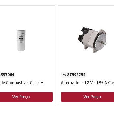
4597064
87592254
PN
o de Combustível Case IH
Alternador - 12 V - 185 A Ca
Ver Preço
Ver Preço