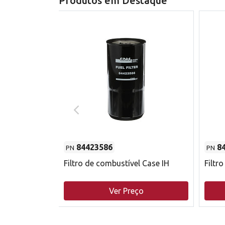
Produtos em Destaque
84423586
8
PN
PN
do motor
Filtro de combustível Case IH
Filtr
o
Ver Preço