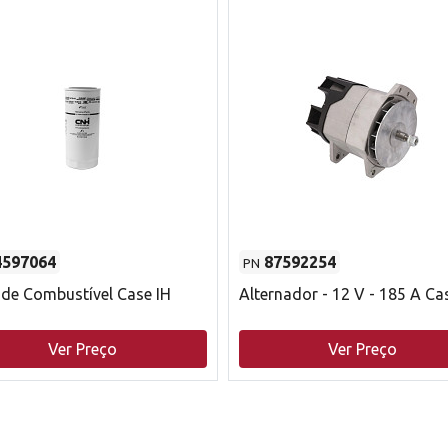
4597064
87592254
PN
o de Combustível Case IH
Alternador - 12 V - 185 A Ca
Ver Preço
Ver Preço