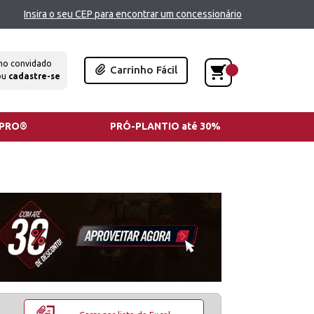
Insira o seu CEP para encontrar um concessionário
mo convidado
Carrinho Fácil
ou
cadastre-se
TPRO®
PRÓ-PLANTIO até 30%