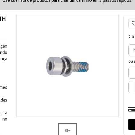
Use sua lista de produtos para criar um carrinho em 3 passos rápidos.
IH
Co
ação
endo
ança
ou 
rmes
adas
ir a
s no