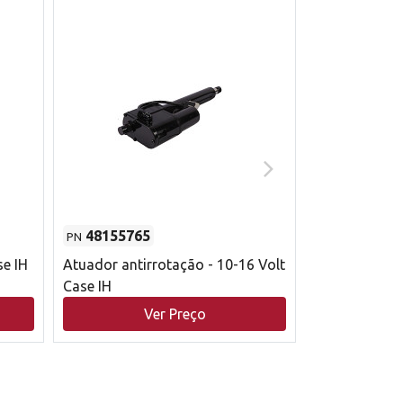
48155765
51529626
PN
PN
se IH
Atuador antirrotação - 10-16 Volt
Correia trape
Case IH
acionamento 
bruto - 2802
Ver Preço
V
Case IH