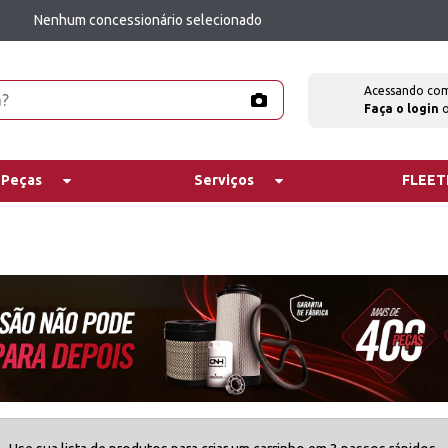
Nenhum concessionário selecionado
Acessando co
Faça o login
 Peças
Serviços
FLEE