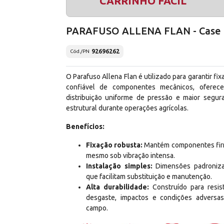
CARRINHO FÁCIL
PARAFUSO ALLENA FLAN - Case 
92696262
Cód./PN
O Parafuso Allena Flan é utilizado para garantir fix
confiável de componentes mecânicos, oferec
distribuição uniforme de pressão e maior segur
estrutural durante operações agrícolas.
Benefícios:
Fixação robusta:
Mantém componentes fi
mesmo sob vibração intensa.
Instalação simples:
Dimensões padroniz
que facilitam substituição e manutenção.
Alta durabilidade:
Construído para resist
desgaste, impactos e condições adversa
campo.