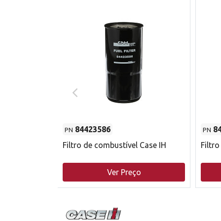
84423586
8
PN
PN
do motor
Filtro de combustível Case IH
Filtr
o
Ver Preço