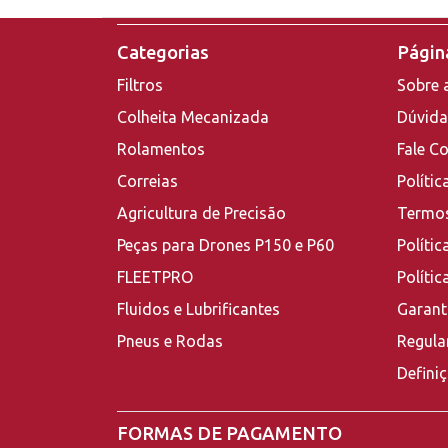
Categorias
Página
Filtros
Sobre 
Colheita Mecanizada
Dúvida
Rolamentos
Fale C
Correias
Polític
Agricultura de Precisão
Termos
Peças para Drones P150 e P60
Polític
FLEETPRO
Políti
Fluidos e Lubrificantes
Garant
Pneus e Rodas
Regula
Defini
FORMAS DE PAGAMENTO