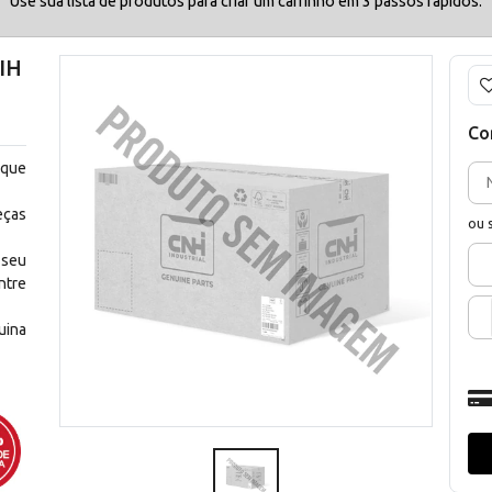
Use sua lista de produtos para criar um carrinho em 3 passos rápidos.
IH
Co
 que
eças
ou 
 seu
ntre
uina