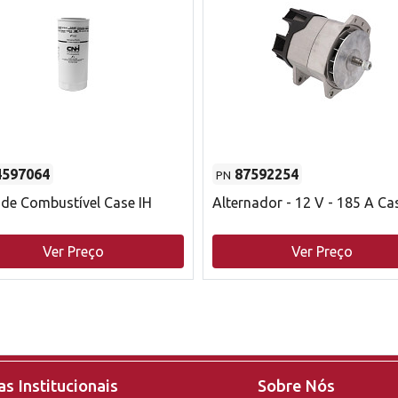
4597064
87592254
PN
o de Combustível Case IH
Alternador - 12 V - 185 A Ca
Ver Preço
Ver Preço
s Institucionais
Sobre Nós