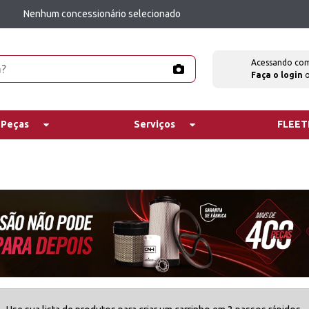
Nenhum concessionário selecionado
Acessando co
Faça o login
 Peças
Serviços
FLEE