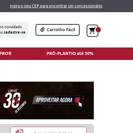
Insira o seu CEP para encontrar um concessionário
mo convidado
Carrinho Fácil
ou
cadastre-se
TPRO®
PRÓ-PLANTIO até 30%