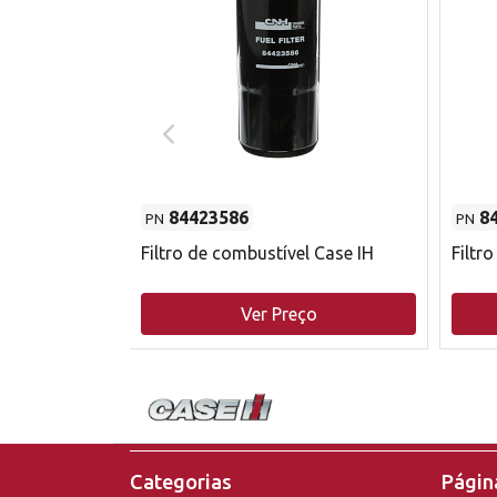
84423586
8
PN
PN
do motor
Filtro de combustível Case IH
Filtr
o
Ver Preço
Categorias
Página