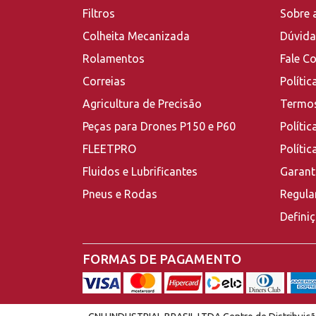
Filtros
Sobre 
Colheita Mecanizada
Dúvida
Rolamentos
Fale C
Correias
Polític
Agricultura de Precisão
Termos
Peças para Drones P150 e P60
Polític
FLEETPRO
Políti
Fluidos e Lubrificantes
Garant
Pneus e Rodas
Regula
Defini
FORMAS DE PAGAMENTO