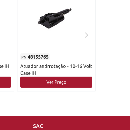
48155765
51529626
PN
PN
se IH
Atuador antirrotação - 10-16 Volt
Correia trape
Case IH
acionamento 
bruto - 2802
Ver Preço
V
Case IH
SAC