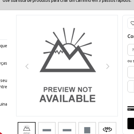
Use sua lista de produtos para criar um carrinho em 3 passos rápidos.
Co
 que
ou 
eças
 seu
ntre
uina