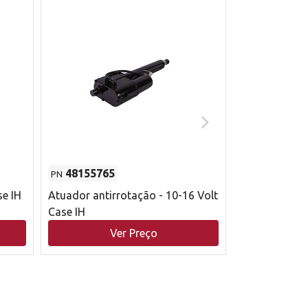
48155765
51529626
PN
PN
se IH
Atuador antirrotação - 10-16 Volt
Correia trape
Case IH
acionamento 
bruto - 2802
Ver Preço
V
Case IH