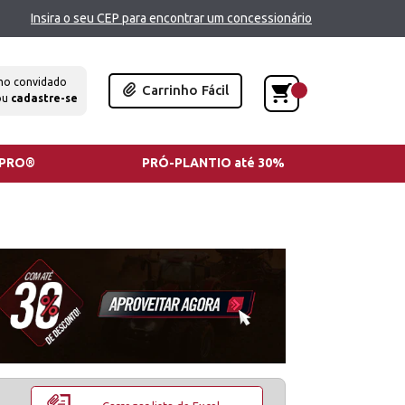
Insira o seu CEP para encontrar um concessionário
mo convidado
Carrinho Fácil
ou
cadastre-se
TPRO®
PRÓ-PLANTIO até 30%