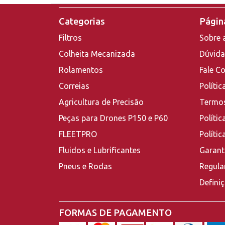
Categorias
Página
Filtros
Sobre 
Colheita Mecanizada
Dúvida
Rolamentos
Fale C
Correias
Polític
Agricultura de Precisão
Termos
Peças para Drones P150 e P60
Polític
FLEETPRO
Políti
Fluidos e Lubrificantes
Garant
Pneus e Rodas
Regula
Defini
FORMAS DE PAGAMENTO