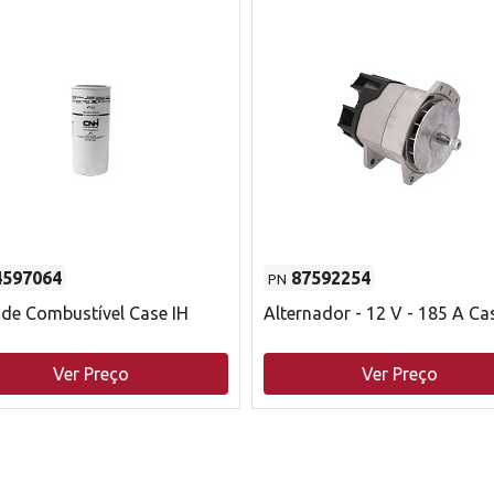
4597064
87592254
PN
o de Combustível Case IH
Alternador - 12 V - 185 A Ca
Ver Preço
Ver Preço