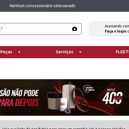
Nenhum concessionário selecionado
Acessando co
Faça o login
 Peças
Serviços
FLEE