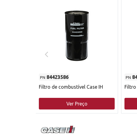
84423586
8
PN
PN
do motor
Filtro de combustível Case IH
Filtr
o
Ver Preço