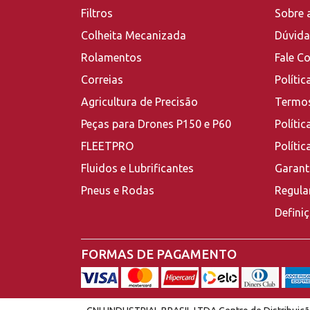
Filtros
Sobre 
Colheita Mecanizada
Dúvida
Rolamentos
Fale C
Correias
Polític
Agricultura de Precisão
Termos
Peças para Drones P150 e P60
Polític
FLEETPRO
Políti
Fluidos e Lubrificantes
Garant
Pneus e Rodas
Regula
Defini
FORMAS DE PAGAMENTO