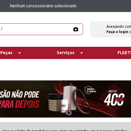
Nenhum concessionário selecionado
Acessando co
Faça o login
 Peças
Serviços
FLEE