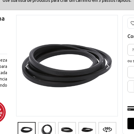
Use sua lista de produtos para criar um carrinho em 3 passos rápidos.
ma
Co
peza
ou 
para
çada
ncia
ando