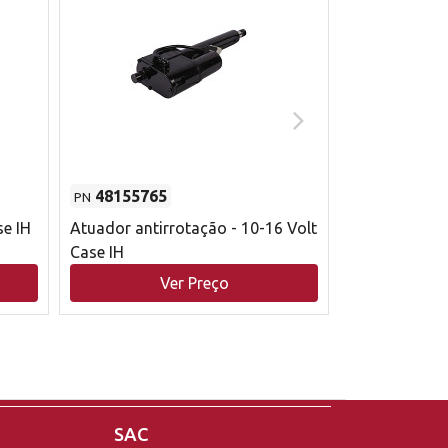
48155765
51529626
PN
PN
se IH
Atuador antirrotação - 10-16 Volt
Correia trape
Case IH
acionamento 
bruto - 2802
Ver Preço
V
Case IH
SAC