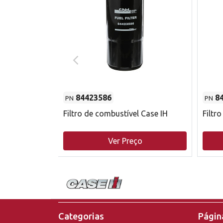
84423586
8
PN
PN
do motor
Filtro de combustível Case IH
Filtr
o
Ver Preço
Categorias
Página