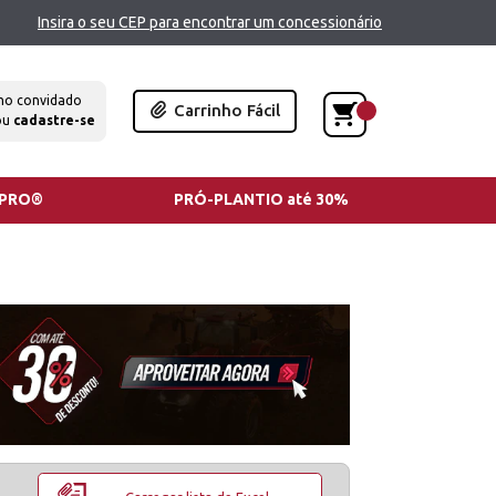
Insira o seu CEP para encontrar um concessionário
mo convidado
Carrinho Fácil
ou
cadastre-se
TPRO®
PRÓ-PLANTIO até 30%