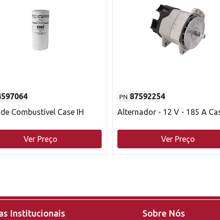
4597064
87592254
PN
o de Combustível Case IH
Alternador - 12 V - 185 A Ca
Ver Preço
Ver Preço
s Institucionais
Sobre Nós