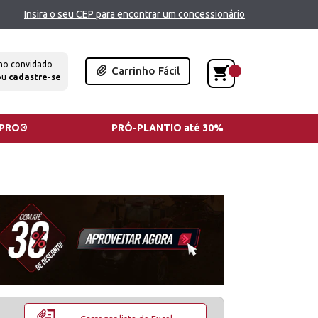
Insira o seu CEP para encontrar um concessionário
mo convidado
Carrinho Fácil
ou
cadastre-se
TPRO®
PRÓ-PLANTIO até 30%