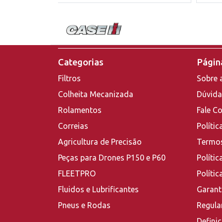
Categorias
Página
Filtros
Sobre 
Colheita Mecanizada
Dúvida
Rolamentos
Fale C
Correias
Polític
Agricultura de Precisão
Termos
Peças para Drones P150 e P60
Polític
FLEETPRO
Políti
Fluidos e Lubrificantes
Garant
Pneus e Rodas
Regula
Defini