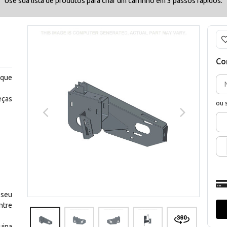
Use sua lista de produtos para criar um carrinho em 3 passos rápidos.
Co
 que
eças
ou 
 seu
ntre
uina