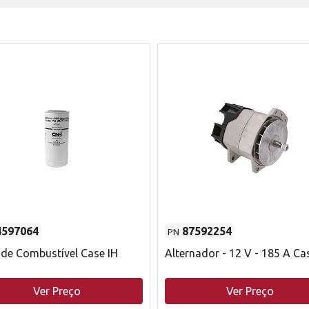
4597064
87592254
PN
o de Combustível Case IH
Alternador - 12 V - 185 A Ca
Ver Preço
Ver Preço