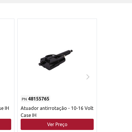
48155765
51529626
PN
PN
se IH
Atuador antirrotação - 10-16 Volt
Correia trape
Case IH
acionamento 
bruto - 2802
Ver Preço
V
Case IH