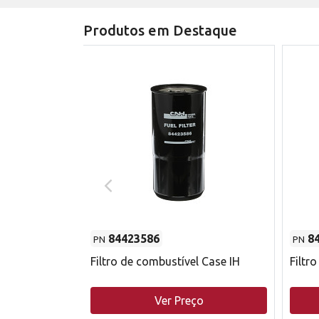
Produtos em Destaque
84423586
8
PN
PN
do motor
Filtro de combustível Case IH
Filtr
o
Ver Preço