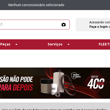
Nenhum concessionário selecionado
Acessando co
Faça o login
 Peças
Serviços
FLEE