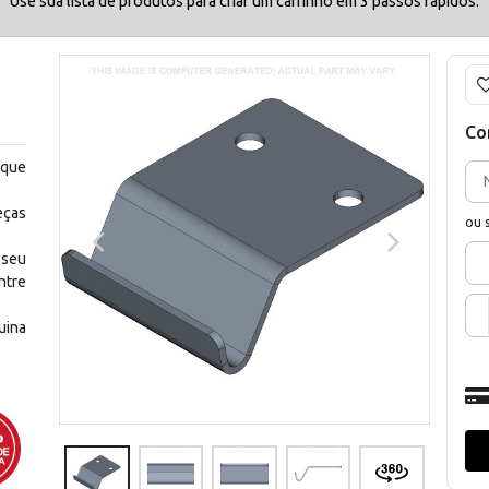
Use sua lista de produtos para criar um carrinho em 3 passos rápidos.
Co
 que
eças
ou 
 seu
ntre
uina