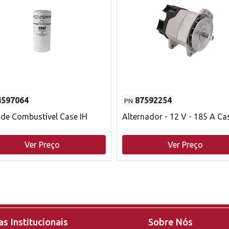
4597064
87592254
PN
o de Combustível Case IH
Alternador - 12 V - 185 A Ca
Ver Preço
Ver Preço
s Institucionais
Sobre Nós