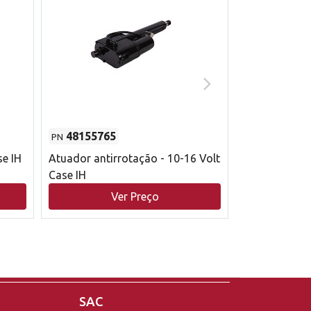
48155765
51529626
PN
PN
se IH
Atuador antirrotação - 10-16 Volt
Correia trape
Case IH
acionamento 
bruto - 2802
Ver Preço
V
Case IH
SAC