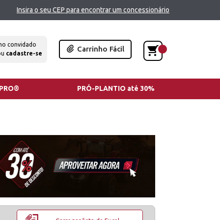
Insira o seu CEP para encontrar um concessionário
mo convidado
Carrinho Fácil
ou
cadastre-se
TPRO®
PRÓ-PLANTIO até 30%