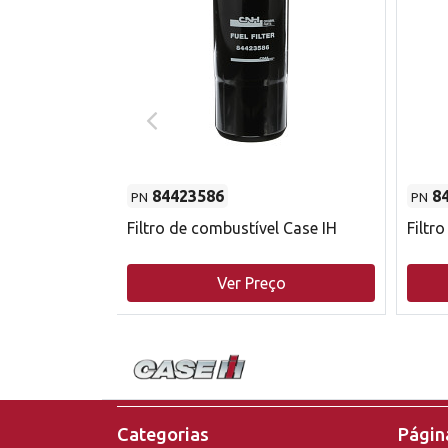
84423586
8
PN
PN
do motor
Filtro de combustível Case IH
Filtr
o
Ver Preço
Categorias
Página