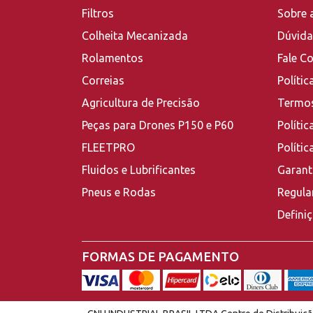
Filtros
Sobre 
Colheita Mecanizada
Dúvida
Rolamentos
Fale C
Correias
Polític
Agricultura de Precisão
Termos
Peças para Drones P150 e P60
Polític
FLEETPRO
Políti
Fluidos e Lubrificantes
Garant
Pneus e Rodas
Regula
Defini
FORMAS DE PAGAMENTO