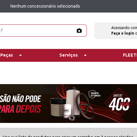
Nenhum concessionário selecionado
Acessando co
Faça o login
 Peças
Serviços
FLEE