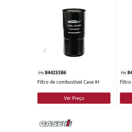
84423586
8
PN
PN
do motor
Filtro de combustível Case IH
Filtr
o
Ver Preço