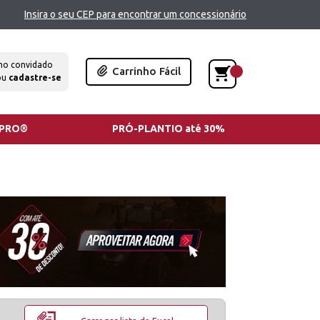
Insira o seu CEP para encontrar um concessionário
mo convidado
Carrinho Fácil
ou
cadastre-se
TPRO®
PRÓ-PLANTIO até 30%