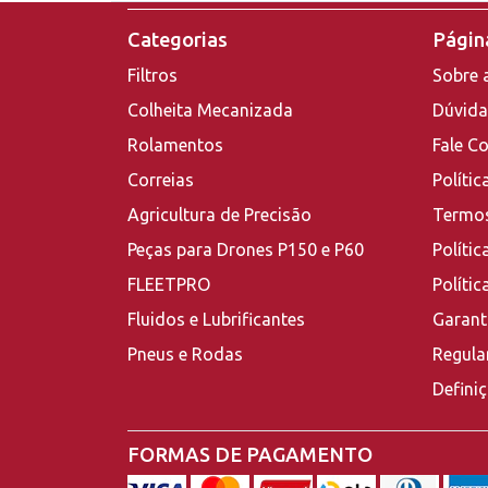
Categorias
Página
Filtros
Sobre 
Colheita Mecanizada
Dúvida
Rolamentos
Fale C
Correias
Polític
Agricultura de Precisão
Termos
Peças para Drones P150 e P60
Polític
FLEETPRO
Políti
Fluidos e Lubrificantes
Garant
Pneus e Rodas
Regula
Defini
FORMAS DE PAGAMENTO