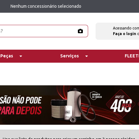
Nenhum concessionário selecionado
Acessando co
Faça o login
 Peças
Serviços
FLEE