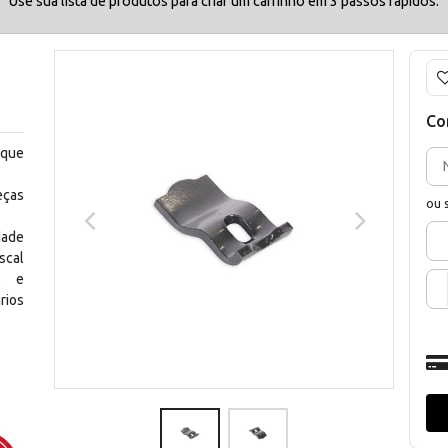
Use sua lista de produtos para criar um carrinho em 3 passos rápidos.
Co
 que
eças
ou 
dade
scal
os e
rios