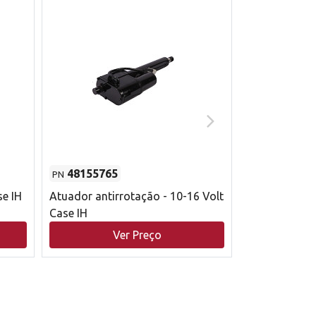
48155765
51529626
PN
PN
se IH
Atuador antirrotação - 10-16 Volt
Correia trape
Case IH
acionamento 
bruto - 2802
Ver Preço
V
Case IH