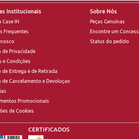
s Institucionais
Sobre Nós
a Case IH
Peças Genuínas
s Frequentes
Encontre um Concess
onosco
Status do pedido
a de Privacidade
 e Condições
a de Entrega e de Retirada
ca de Cancelamento e Devoluçao
ias
mentos Promocionais
ções de Cookies
CERTIFICADOS