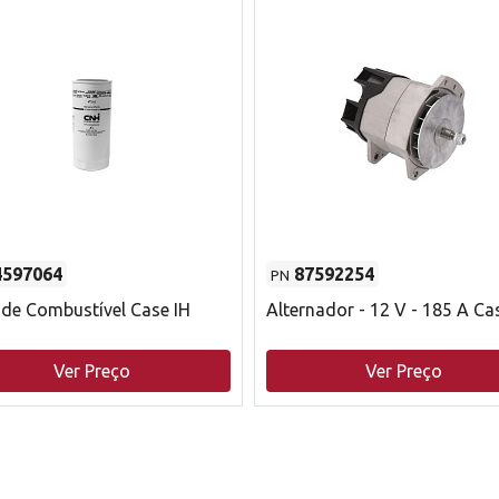
4597064
87592254
PN
o de Combustível Case IH
Alternador - 12 V - 185 A Ca
Ver Preço
Ver Preço