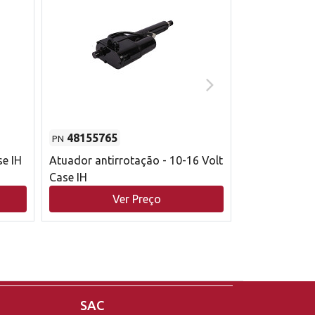
48155765
51529626
PN
PN
se IH
Atuador antirrotação - 10-16 Volt
Correia trape
Case IH
acionamento 
bruto - 2802
Ver Preço
V
Case IH
SAC