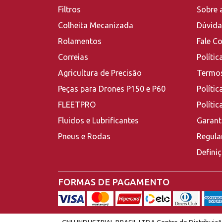
Filtros
Sobre 
Colheita Mecanizada
Dúvida
Rolamentos
Fale C
Correias
Polític
Agricultura de Precisão
Termos
Peças para Drones P150 e P60
Polític
FLEETPRO
Políti
Fluidos e Lubrificantes
Garant
Pneus e Rodas
Regula
Defini
FORMAS DE PAGAMENTO