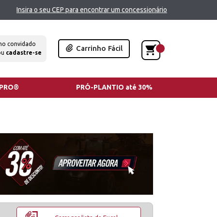
Insira o seu CEP para encontrar um concessionário
mo convidado
Carrinho Fácil
ou
cadastre-se
TPRO®
PRÓ-PLANTIO até 30%