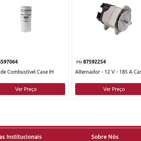
4597064
87592254
PN
o de Combustível Case IH
Alternador - 12 V - 185 A Ca
Ver Preço
Ver Preço
s Institucionais
Sobre Nós