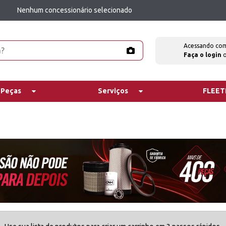
Nenhum concessionário selecionado
Acessando co
Faça o login
 Peças
Serviços
FLEE