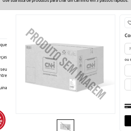
Use sua lista de produtos para criar um carrinho em 3 passos rápidos.
Co
 que
eças
ou 
 seu
ntre
uina