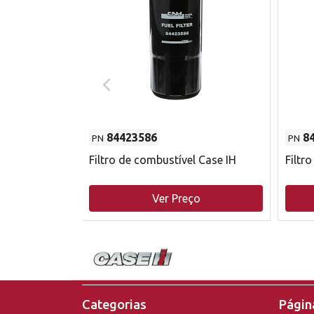
84423586
8
PN
PN
do motor
Filtro de combustível Case IH
Filtr
o
Ver Preço
Categorias
Página