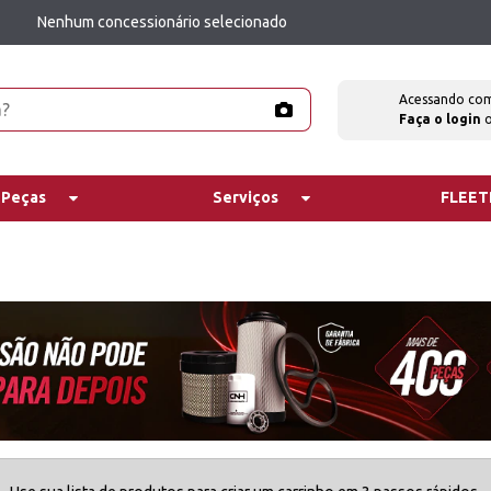
Nenhum concessionário selecionado
Acessando co
Faça o login
 Peças
Serviços
FLEE