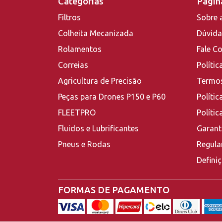
Categorias
Página
Filtros
Sobre 
Colheita Mecanizada
Dúvida
Rolamentos
Fale C
Correias
Polític
Agricultura de Precisão
Termos
Peças para Drones P150 e P60
Polític
FLEETPRO
Políti
Fluidos e Lubrificantes
Garant
Pneus e Rodas
Regula
Defini
FORMAS DE PAGAMENTO