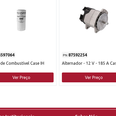
4597064
87592254
PN
o de Combustível Case IH
Alternador - 12 V - 185 A Ca
Ver Preço
Ver Preço