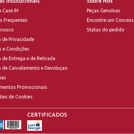
s Institucionais
Sobre Nós
a Case IH
Peças Genuínas
s Frequentes
Encontre um Concess
onosco
Status do pedido
a de Privacidade
 e Condições
a de Entrega e de Retirada
ca de Cancelamento e Devoluçao
ias
mentos Promocionais
ções de Cookies
CERTIFICADOS