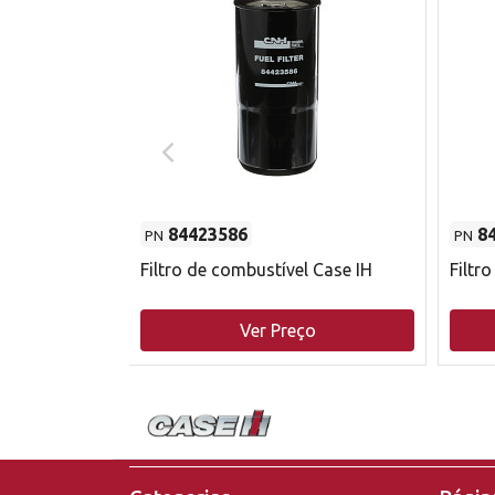
84423586
8
PN
PN
do motor
Filtro de combustível Case IH
Filtr
o
Ver Preço