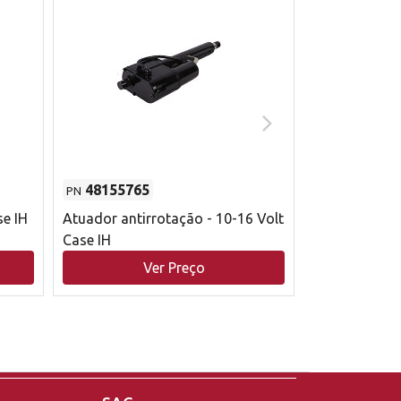
48155765
51529626
PN
PN
se IH
Atuador antirrotação - 10-16 Volt
Correia trape
Case IH
acionamento 
bruto - 2802
Ver Preço
V
Case IH