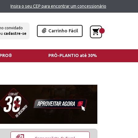
Insira o seu CEP para encontrar um concessionário
mo convidado
Carrinho Fácil
ou
cadastre-se
TPRO®
PRÓ-PLANTIO até 30%