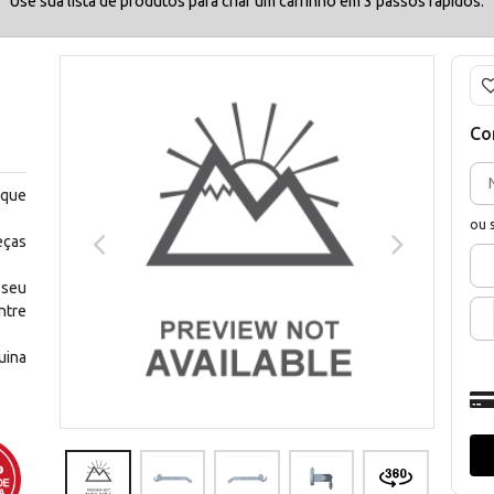
Use sua lista de produtos para criar um carrinho em 3 passos rápidos.
Co
 que
ou 
eças
 seu
ntre
uina