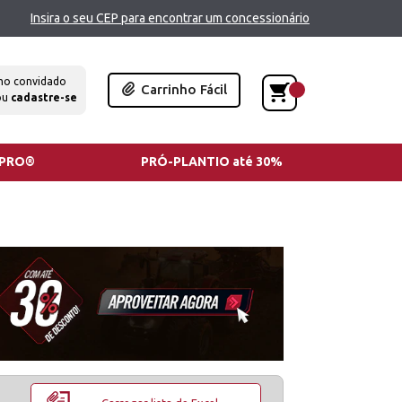
Insira o seu CEP para encontrar um concessionário
mo convidado
Carrinho Fácil
ou
cadastre-se
TPRO®
PRÓ-PLANTIO até 30%