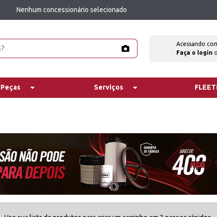
Nenhum concessionário selecionado
Acessando co
Faça o login
 Peças
Serviços
FLEE