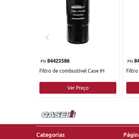
84423586
8
PN
PN
do motor
Filtro de combustível Case IH
Filtr
o
Ver Preço
Categorias
Página