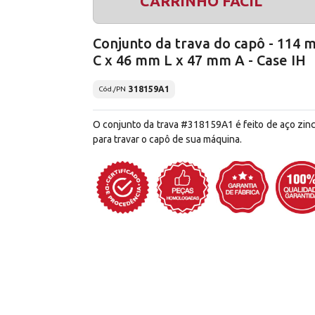
CARRINHO FÁCIL
Conjunto da trava do capô - 114
C x 46 mm L x 47 mm A - Case IH
318159A1
Cód./PN
O conjunto da trava #318159A1 é feito de aço zin
para travar o capô de sua máquina.