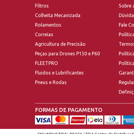
Filtros
Sobre 
Colheita Mecanizada
Dúvida
Rolamentos
Fale C
Correias
Polític
Agricultura de Precisão
Termos
Peças para Drones P150 e P60
Polític
FLEETPRO
Políti
Fluidos e Lubrificantes
Garant
Pneus e Rodas
Regula
Defini
FORMAS DE PAGAMENTO