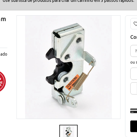
Use sua lista de produtos para criar um carrinho em 3 passos rápidos.
 mm
Co
cado
ou 