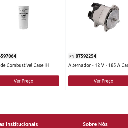
4597064
87592254
PN
o de Combustível Case IH
Alternador - 12 V - 185 A Ca
Ver Preço
Ver Preço
s Institucionais
Sobre Nós