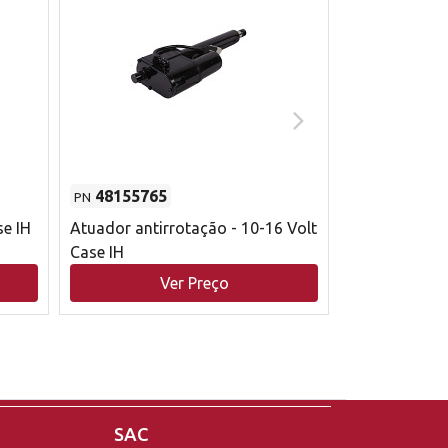
48155765
51529626
PN
PN
se IH
Atuador antirrotação - 10-16 Volt
Correia trape
Case IH
acionamento 
bruto - 2802
Ver Preço
V
Case IH
SAC