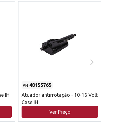
48155765
51529626
PN
PN
se IH
Atuador antirrotação - 10-16 Volt
Correia trape
Case IH
acionamento 
bruto - 2802
Ver Preço
V
Case IH