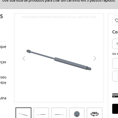
Use sua lista de produtos para criar um carrinho em 3 passos rápidos.
05
Co
 que
ou 
eças
 seu
ntre
uina