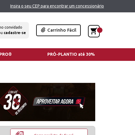
Insira o seu CEP para encontrar um concessionário
mo convidado
Carrinho Fácil
ou
cadastre-se
TPRO®
PRÓ-PLANTIO até 30%