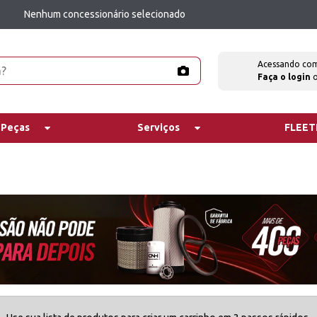
Nenhum concessionário selecionado
Acessando co
Faça o login
 Peças
Serviços
FLEE