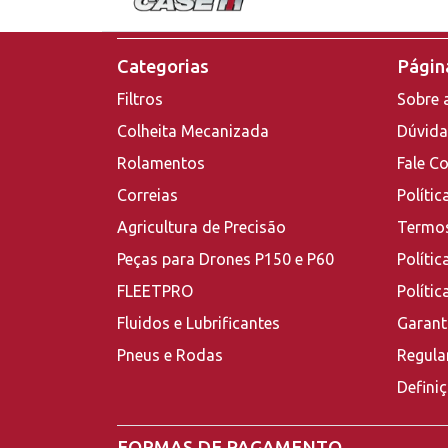
Categorias
Página
Filtros
Sobre 
Colheita Mecanizada
Dúvida
Rolamentos
Fale C
Correias
Polític
Agricultura de Precisão
Termos
Peças para Drones P150 e P60
Polític
FLEETPRO
Políti
Fluidos e Lubrificantes
Garant
Pneus e Rodas
Regula
Defini
FORMAS DE PAGAMENTO