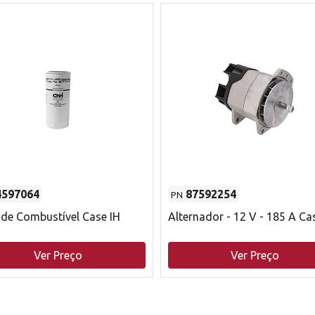
4597064
87592254
PN
o de Combustível Case IH
Alternador - 12 V - 185 A Ca
Ver Preço
Ver Preço