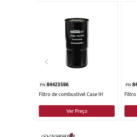
84423586
8
PN
PN
do motor
Filtro de combustível Case IH
Filtr
o
Ver Preço