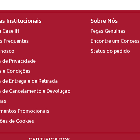
s Institucionais
Sobre Nós
a Case IH
Peças Genuínas
s Frequentes
Encontre um Concess
onosco
Status do pedido
a de Privacidade
 e Condições
a de Entrega e de Retirada
ca de Cancelamento e Devoluçao
ias
mentos Promocionais
ções de Cookies
CERTIFICADOS