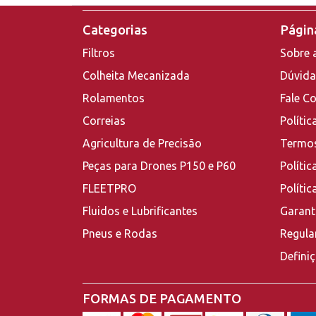
Categorias
Página
Filtros
Sobre 
Colheita Mecanizada
Dúvida
Rolamentos
Fale C
Correias
Polític
Agricultura de Precisão
Termos
Peças para Drones P150 e P60
Polític
FLEETPRO
Políti
Fluidos e Lubrificantes
Garant
Pneus e Rodas
Regula
Defini
FORMAS DE PAGAMENTO