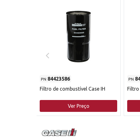
84423586
8
PN
PN
do motor
Filtro de combustível Case IH
Filtr
o
Ver Preço