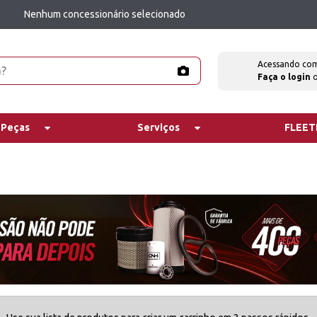
Nenhum concessionário selecionado
Acessando co
Faça o login
 Peças
Serviços
FLEE