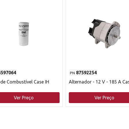
4597064
87592254
PN
o de Combustível Case IH
Alternador - 12 V - 185 A Ca
Ver Preço
Ver Preço