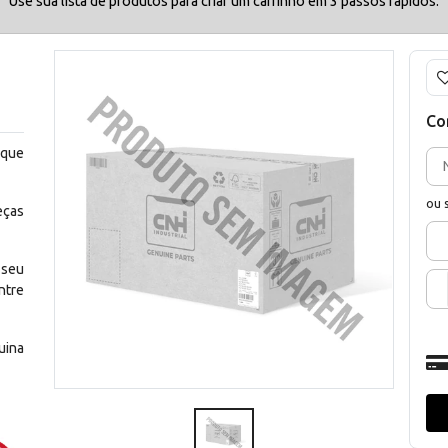
Use sua lista de produtos para criar um carrinho em 3 passos rápidos.
Co
 que
ou 
eças
 seu
ntre
uina