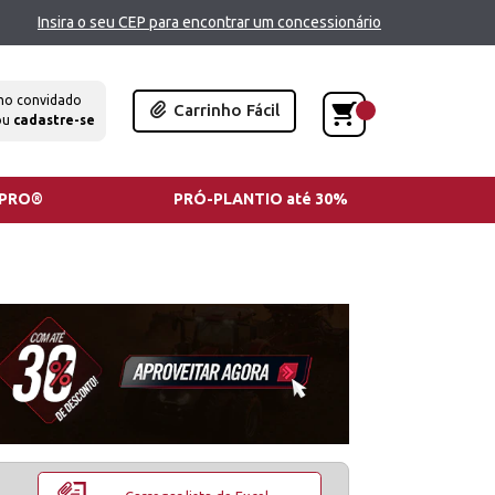
Insira o seu CEP para encontrar um concessionário
mo convidado
Carrinho Fácil
ou
cadastre-se
TPRO®
PRÓ-PLANTIO até 30%