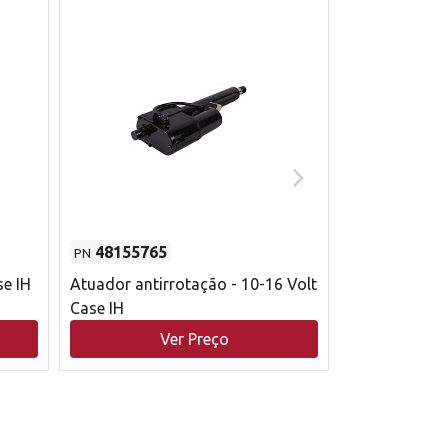
48155765
51529626
PN
PN
se IH
Atuador antirrotação - 10-16 Volt
Correia trape
Case IH
acionamento 
bruto - 2802
Ver Preço
V
Case IH