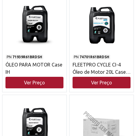
PN
71939R61BRDSH
PN
74701R61BRDSH
ÓLEO PARA MOTOR Case
FLEETPRO CYCLE CI-4
IH
Óleo de Motor 20L Case
IH
Ver Preço
Ver Preço