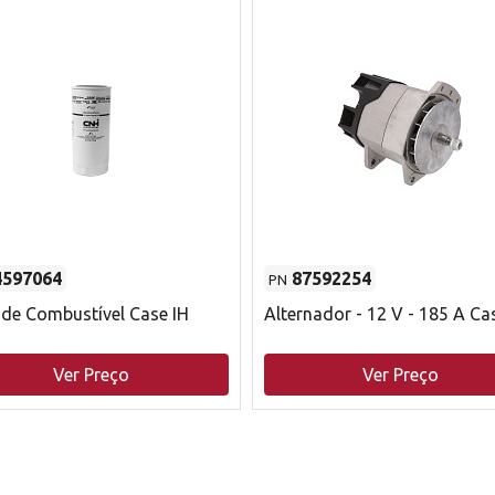
4597064
87592254
PN
o de Combustível Case IH
Alternador - 12 V - 185 A Ca
Ver Preço
Ver Preço