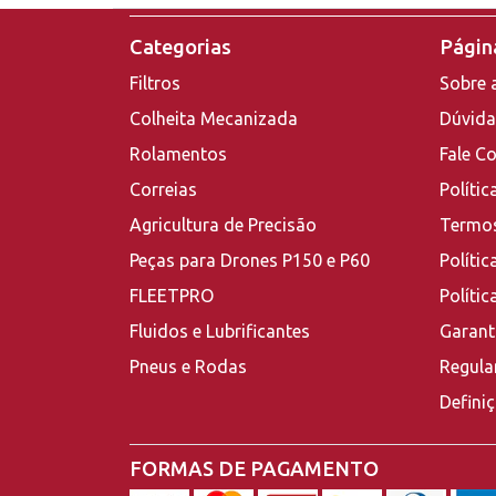
Categorias
Página
Filtros
Sobre 
Colheita Mecanizada
Dúvida
Rolamentos
Fale C
Correias
Polític
Agricultura de Precisão
Termos
Peças para Drones P150 e P60
Polític
FLEETPRO
Políti
Fluidos e Lubrificantes
Garant
Pneus e Rodas
Regula
Defini
FORMAS DE PAGAMENTO