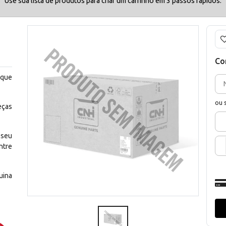
Use sua lista de produtos para criar um carrinho em 3 passos rápidos.
Co
 que
ou 
eças
 seu
ntre
uina