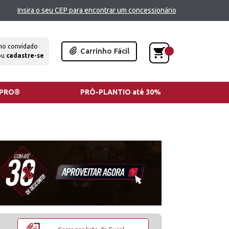
Insira o seu CEP para encontrar um concessionário
mo convidado
Carrinho Fácil
ou
cadastre-se
TPRO®
PRÓ-PLANTIO até 30%