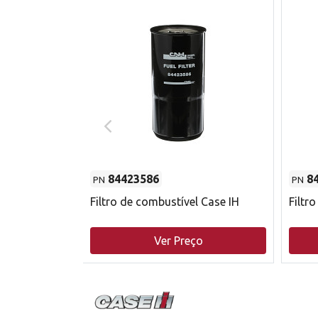
84423586
8
PN
PN
do motor
Filtro de combustível Case IH
Filtr
o
Ver Preço