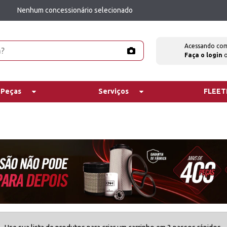
Nenhum concessionário selecionado
Acessando co
Faça o login
 Peças
Serviços
FLEE