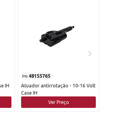
48155765
51529626
PN
PN
se IH
Atuador antirrotação - 10-16 Volt
Correia trape
Case IH
acionamento 
bruto - 2802
Ver Preço
V
Case IH