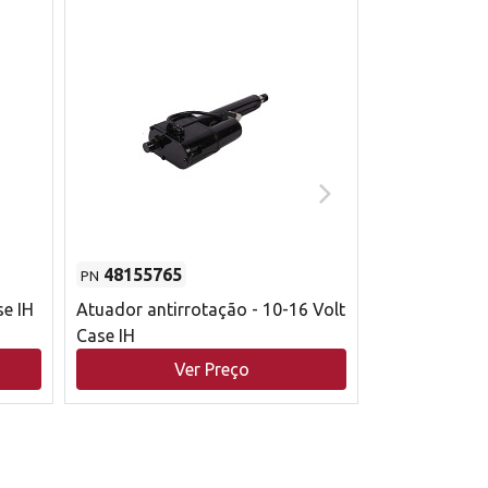
48155765
51529626
PN
PN
se IH
Atuador antirrotação - 10-16 Volt
Correia trape
Case IH
acionamento 
bruto - 2802
Ver Preço
V
Case IH