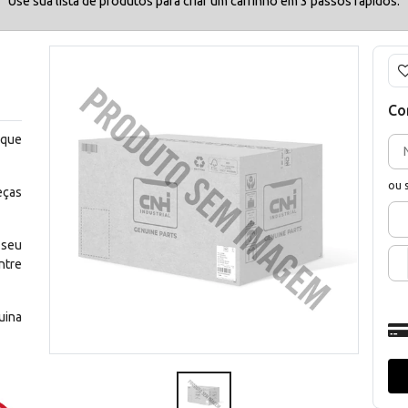
Use sua lista de produtos para criar um carrinho em 3 passos rápidos.
Co
 que
ou 
eças
 seu
ntre
uina