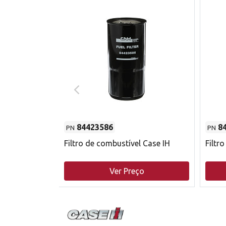
84423586
8
PN
PN
do motor
Filtro de combustível Case IH
Filtr
o
Ver Preço