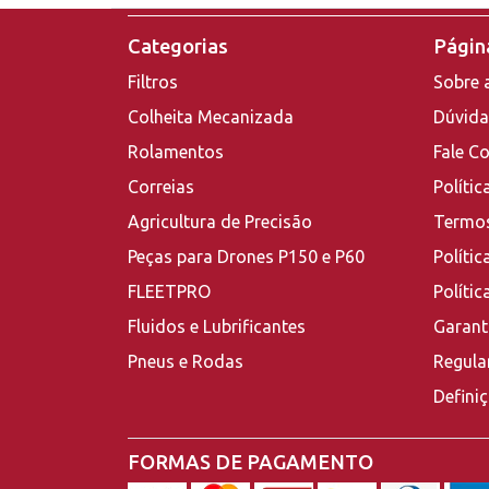
Categorias
Página
Filtros
Sobre 
Colheita Mecanizada
Dúvida
Rolamentos
Fale C
Correias
Polític
Agricultura de Precisão
Termos
Peças para Drones P150 e P60
Polític
FLEETPRO
Políti
Fluidos e Lubrificantes
Garant
Pneus e Rodas
Regula
Defini
FORMAS DE PAGAMENTO