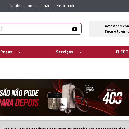
Nenhum concessionário selecionado
Acessando co
Faça o login
 Peças
Serviços
FLEE