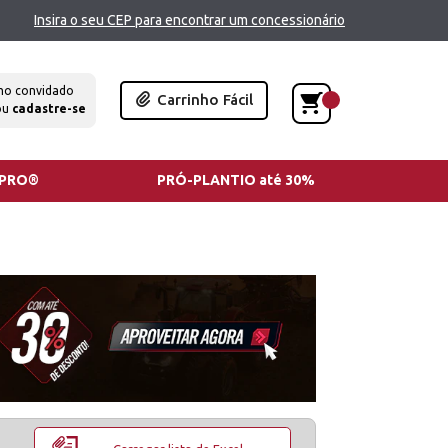
Insira o seu CEP para encontrar um concessionário
mo convidado
Carrinho Fácil
ou
cadastre-se
TPRO®
PRÓ-PLANTIO até 30%