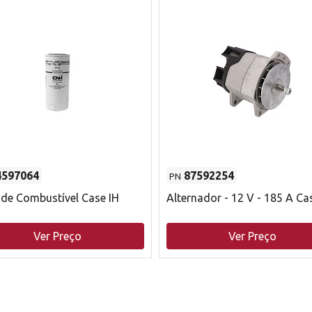
4597064
87592254
PN
o de Combustível Case IH
Alternador - 12 V - 185 A Ca
Ver Preço
Ver Preço