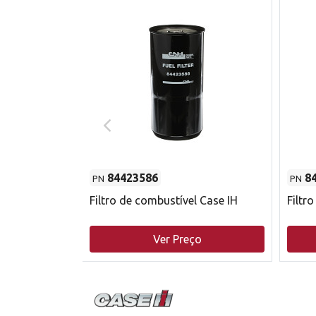
84423586
8
PN
PN
do motor
Filtro de combustível Case IH
Filtr
o
Ver Preço