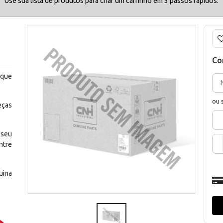
Use sua lista de produtos para criar um carrinho em 3 passos rápidos.
Co
 que
ou 
eças
 seu
ntre
uina