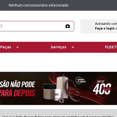
Nenhum concessionário selecionado
Acessando co
Faça o login
 Peças
Serviços
FLEE