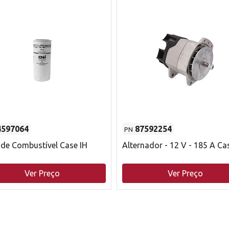
4597064
87592254
PN
o de Combustível Case IH
Alternador - 12 V - 185 A Ca
Ver Preço
Ver Preço