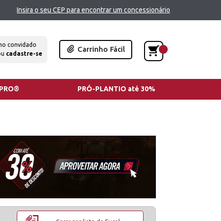
Insira o seu CEP para encontrar um concessionário
mo convidado
Carrinho Fácil
ou
cadastre-se
TPRO®
PRÓ-PLANTIO até 30%