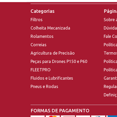
Categorias
Página
Filtros
Sobre 
Colheita Mecanizada
Dúvida
Rolamentos
Fale C
Correias
Polític
Agricultura de Precisão
Termos
Peças para Drones P150 e P60
Polític
FLEETPRO
Políti
Fluidos e Lubrificantes
Garant
Pneus e Rodas
Regula
Defini
FORMAS DE PAGAMENTO