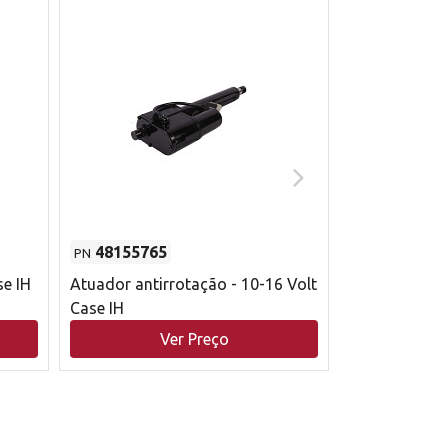
48155765
51529626
PN
PN
se IH
Atuador antirrotação - 10-16 Volt
Correia trape
Case IH
acionamento 
bruto - 2802
Ver Preço
V
Case IH