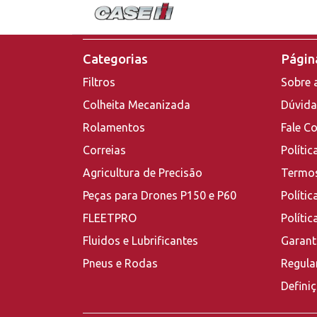
Categorias
Página
Filtros
Sobre 
Colheita Mecanizada
Dúvida
Rolamentos
Fale C
Correias
Polític
Agricultura de Precisão
Termos
Peças para Drones P150 e P60
Polític
FLEETPRO
Políti
Fluidos e Lubrificantes
Garant
Pneus e Rodas
Regula
Defini