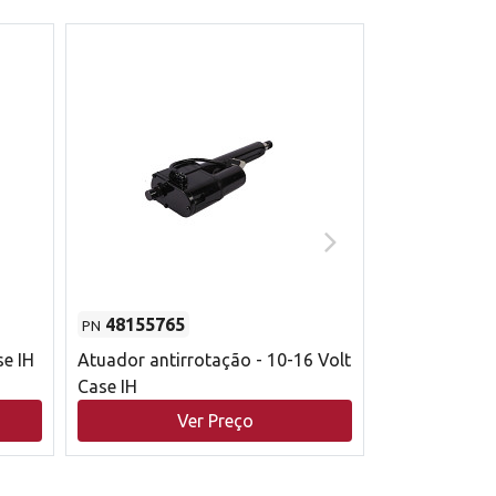
48155765
51529626
PN
PN
se IH
Atuador antirrotação - 10-16 Volt
Correia trape
Case IH
acionamento 
bruto - 2802
Ver Preço
V
Case IH