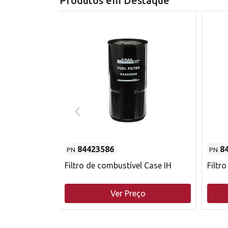
Produtos em Destaque
84423586
8
PN
PN
do motor
Filtro de combustível Case IH
Filtr
o
Ver Preço