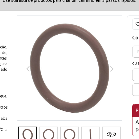
Use sua lista de produtos para criar um carrinho em 3 passos rápidos.
Co
ção,
nte,
tes.
ou 
gura
uado
que,
tros
P
alta
A
p
°C a