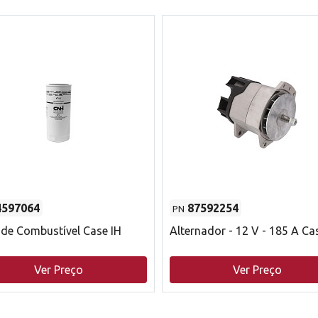
4597064
87592254
PN
o de Combustível Case IH
Alternador - 12 V - 185 A Ca
Ver Preço
Ver Preço