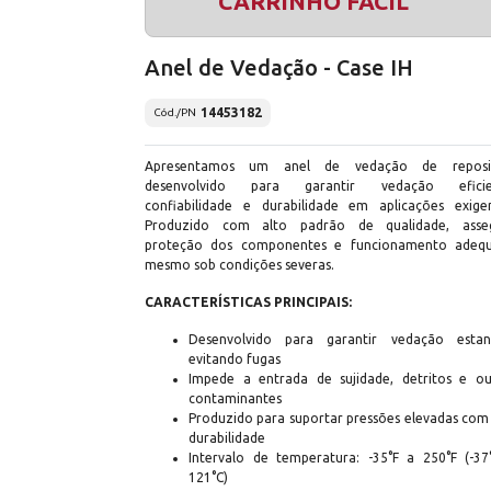
CARRINHO FÁCIL
Anel de Vedação - Case IH
14453182
Cód./PN
Apresentamos um anel de vedação de reposi
desenvolvido para garantir vedação eficie
confiabilidade e durabilidade em aplicações exigen
Produzido com alto padrão de qualidade, asse
proteção dos componentes e funcionamento adeq
mesmo sob condições severas.
CARACTERÍSTICAS PRINCIPAIS:
Desenvolvido para garantir vedação estan
evitando fugas
Impede a entrada de sujidade, detritos e ou
contaminantes
Produzido para suportar pressões elevadas com 
durabilidade
Intervalo de temperatura: -35°F a 250°F (-37
121°C)