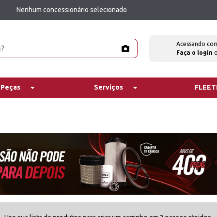
Nenhum concessionário selecionado
Acessando co
Faça o login
 Peças
Serviços
FLEE