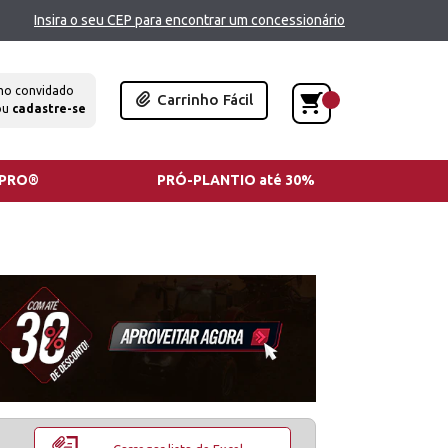
Insira o seu CEP para encontrar um concessionário
mo convidado
Carrinho Fácil
ou
cadastre-se
TPRO®
PRÓ-PLANTIO até 30%