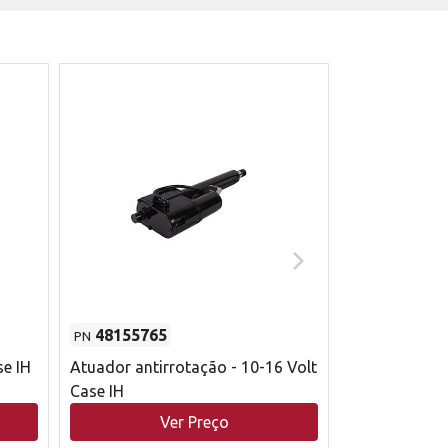
48155765
51529626
PN
PN
se IH
Atuador antirrotação - 10-16 Volt
Correia trape
Case IH
acionamento 
bruto - 2802
Ver Preço
V
Case IH