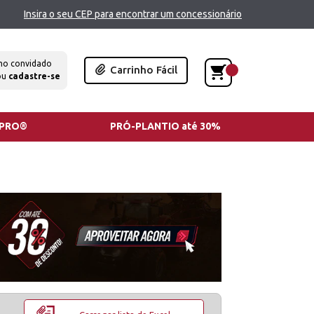
Insira o seu CEP para encontrar um concessionário
mo convidado
Carrinho Fácil
ou
cadastre-se
TPRO®
PRÓ-PLANTIO até 30%