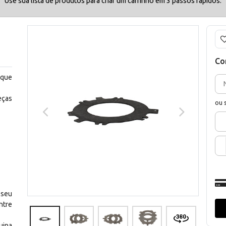
Use sua lista de produtos para criar um carrinho em 3 passos rápidos.
Co
 que
eças
ou 
 seu
ntre
uina