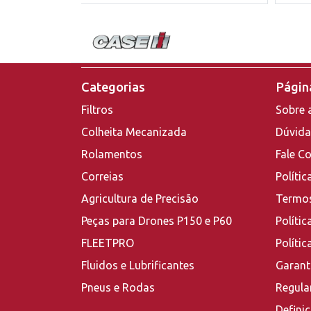
Categorias
Página
Filtros
Sobre 
Colheita Mecanizada
Dúvida
Rolamentos
Fale C
Correias
Polític
Agricultura de Precisão
Termos
Peças para Drones P150 e P60
Polític
FLEETPRO
Políti
Fluidos e Lubrificantes
Garant
Pneus e Rodas
Regula
Defini