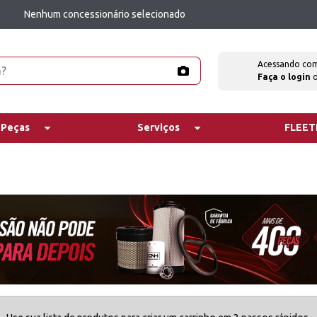
Nenhum concessionário selecionado
Acessando co
Faça o login
 Peças
Serviços
FLEE