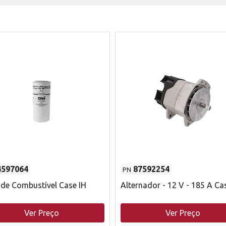
4597064
87592254
PN
o de Combustível Case IH
Alternador - 12 V - 185 A Ca
Ver Preço
Ver Preço