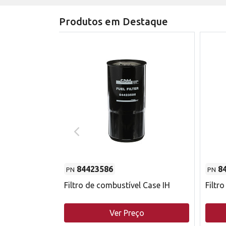
Produtos em Destaque
84423586
8
PN
PN
do motor
Filtro de combustível Case IH
Filtr
o
Ver Preço