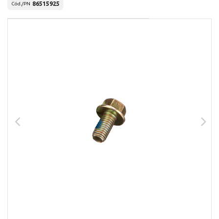
86515925
Cód./PN