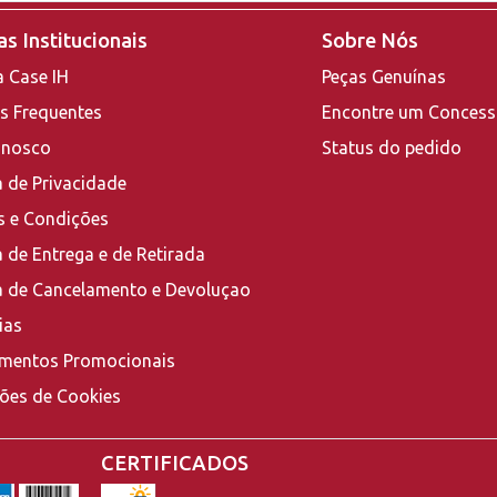
s Institucionais
Sobre Nós
a Case IH
Peças Genuínas
s Frequentes
Encontre um Concess
onosco
Status do pedido
a de Privacidade
 e Condições
a de Entrega e de Retirada
ca de Cancelamento e Devoluçao
ias
mentos Promocionais
ções de Cookies
CERTIFICADOS