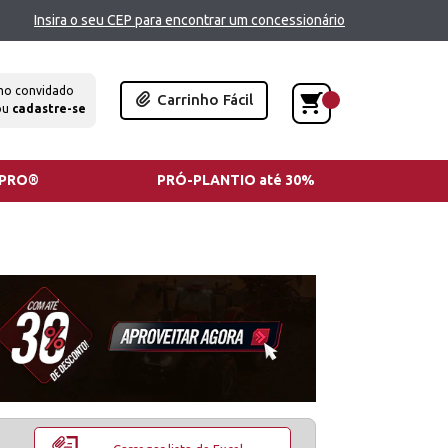
Insira o seu CEP para encontrar um concessionário
mo convidado
Carrinho Fácil
ou
cadastre-se
TPRO®
PRÓ-PLANTIO até 30%