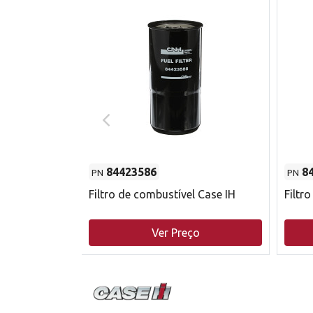
84423586
8
PN
PN
do motor
Filtro de combustível Case IH
Filtr
o
Ver Preço