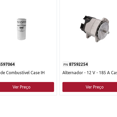
4597064
87592254
PN
o de Combustível Case IH
Alternador - 12 V - 185 A Ca
Ver Preço
Ver Preço