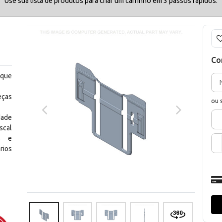
Use sua lista de produtos para criar um carrinho em 3 passos rápidos.
Co
 que
eças
ou 
dade
scal
os e
rios