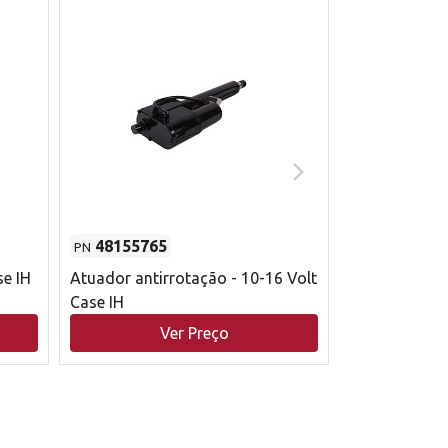
48155765
51529626
PN
PN
se IH
Atuador antirrotação - 10-16 Volt
Correia trape
Case IH
acionamento 
bruto - 2802
Ver Preço
V
Case IH