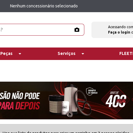
Nenhum concessionário selecionado
Acessando co
Faça o login
 Peças
Serviços
FLEE