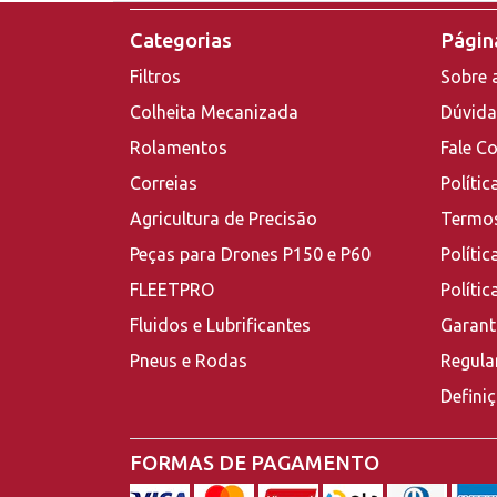
Categorias
Página
Filtros
Sobre 
Colheita Mecanizada
Dúvida
Rolamentos
Fale C
Correias
Polític
Agricultura de Precisão
Termos
Peças para Drones P150 e P60
Polític
FLEETPRO
Políti
Fluidos e Lubrificantes
Garant
Pneus e Rodas
Regula
Defini
FORMAS DE PAGAMENTO