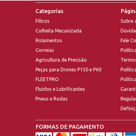
Categorias
Página
Filtros
Sobre 
Colheita Mecanizada
Dúvida
Rolamentos
Fale C
Correias
Polític
Agricultura de Precisão
Termos
Peças para Drones P150 e P60
Polític
FLEETPRO
Políti
Fluidos e Lubrificantes
Garant
Pneus e Rodas
Regula
Defini
FORMAS DE PAGAMENTO