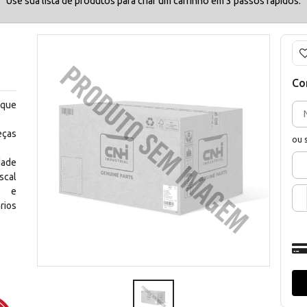
Use sua lista de produtos para criar um carrinho em 3 passos rápidos.
Co
 que
eças
ou 
dade
scal
os e
rios