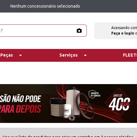
Nenhum concessionário selecionado
Acessando co
Faça o login
 Peças
Serviços
FLEE