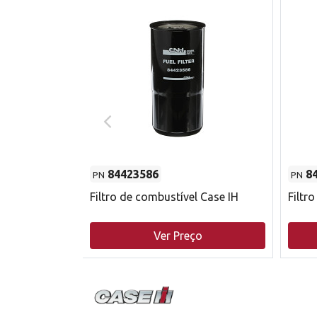
84423586
8
PN
PN
do motor
Filtro de combustível Case IH
Filtr
o
Ver Preço