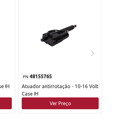
48155765
51529626
PN
PN
se IH
Atuador antirrotação - 10-16 Volt
Correia trape
Case IH
acionamento 
bruto - 2802
Ver Preço
V
Case IH