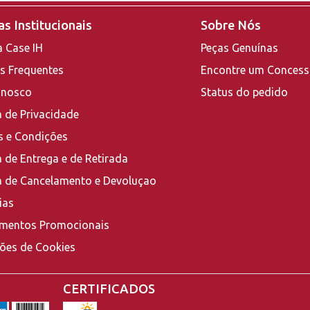
s Institucionais
Sobre Nós
a Case IH
Peças Genuínas
s Frequentes
Encontre um Concess
onosco
Status do pedido
a de Privacidade
 e Condições
a de Entrega e de Retirada
ca de Cancelamento e Devoluçao
ias
mentos Promocionais
ções de Cookies
CERTIFICADOS