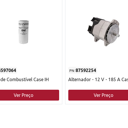
4597064
87592254
PN
o de Combustível Case IH
Alternador - 12 V - 185 A Ca
Ver Preço
Ver Preço